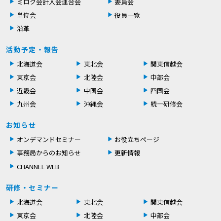
ミロク会計人会連合会
委員会
単位会
役員一覧
沿革
活動予定・報告
北海道会
東北会
関東信越会
東京会
北陸会
中部会
近畿会
中国会
四国会
九州会
沖縄会
統一研修会
お知らせ
オンデマンドセミナー
お役立ちページ
事務局からのお知らせ
更新情報
CHANNEL WEB
研修・セミナー
北海道会
東北会
関東信越会
東京会
北陸会
中部会