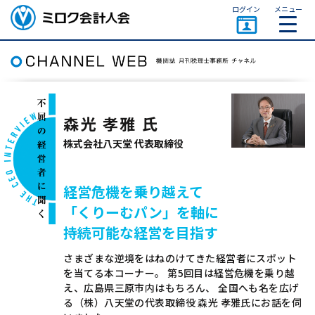
ページトップ
ログイン
メニュー
ミロク会計人会 MIROKU
ACCOUNTING PERSON
ASSOCIATION
森光 孝雅 氏
株式会社八天堂 代表取締役
経営危機を乗り越えて
「くりーむパン」を軸に
持続可能な経営を目指す
さまざまな逆境をはねのけてきた経営者にスポット
を当てる本コーナー。 第5回目は経営危機を乗り越
え、広島県三原市内はもちろん、 全国へも名を広げ
る（株）八天堂の代表取締役 森光 孝雅氏にお話を伺