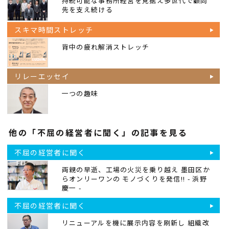
持続可能な事務所経営を見据え多世代で顧問
先を支え続ける
スキマ時間ストレッチ
背中の疲れ解消ストレッチ
リレーエッセイ
一つの趣味
他の「不屈の経営者に聞く」の記事を見る
不屈の経営者に聞く
両親の早逝、工場の火災を乗り越え 墨田区か
らオンリーワンの モノづくりを発信!! - 浜野
慶一 -
不屈の経営者に聞く
リニューアルを機に展示内容を刷新し 組織改