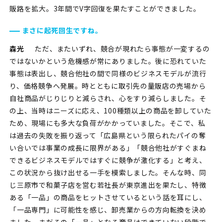
販路を拡大。3年間でV字回復を果たすことができました。
まさに起死回生ですね。
森光
ただ、またいずれ、競合が現れたら事態が一変するの
ではないかという危機感が常にありました。後に恐れていた
事態は表出し、競合他社の間で同様のビジネスモデルが流行
り、価格競争へ発展。時とともに取引先の量販店の売場から
自社商品がじりじりと減らされ、心をすり減らしました。そ
の上、当時はニーズに応え、100種類以上の商品を卸していた
ため、現場にも多大な負荷がかかっていました。そこで、私
は過去の失敗を振り返って「広島県という限られたパイの奪
い合いでは事業の成長に限界がある」「競合他社がすぐまね
できるビジネスモデルではすぐに競争が激化する」と考え、
この状況から抜け出せる一手を模索しました。そんな時、同
じ三原市で和菓子店を営む若社長が東京進出を果たし、特徴
ある「一品」の商品をヒットさせているという話を耳にし、
「一品専門」に可能性を感じ、卸売業からの方向転換を決め