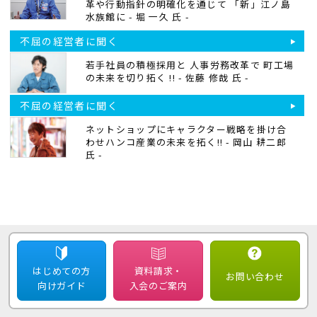
革や行動指針の明確化を通じて 「新」江ノ島
水族館に - 堀 一久 氏 -
不屈の経営者に聞く
若手社員の積極採用と 人事労務改革で 町工場
の未来を切り拓く !! - 佐藤 修哉 氏 -
不屈の経営者に聞く
ネットショップにキャラクター戦略を掛け合
わせハンコ産業の未来を拓く!! - 岡山 耕二郎
氏 -
はじめての方
資料請求・
お問い合わせ
向けガイド
入会のご案内