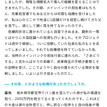
しましたが、無理な規模拡大で傷んだ組織を変えることはで
きませんでした。その間、メインバンクの担当者はもちろ
ん、先輩経営者でもある父からは何度も指摘を受けました
が、私は心のどこかで地道に1店舗だけを経営し続けてきた父
を見下し、頑として聞く耳を持てなかったのです。
危機的状況に置かれていると自覚できぬまま、窮余の一策
とばかりに大型店舗への投資も行いました。そのプロジェク
トは途中で頓挫し、ついに信頼していた社員も私のもとを去
ってしまいました。それでも危機感を持てていなかった私
は、当時のメインバンクの担当行員に連れられ、「さあどう
する」と言わんばかりの剣幕で、民事再生の手続き書類とそ
の説明を受け、ここでようやく自分の置かれている現状を理
解しました。いよいよ行き詰まったのだと。
その後、どのような転機があったのでしょうか。
森光
栃木県宇都宮市でパン屋を営んでいた弟が私の境遇を
知り、2000万円を用立てると言ってくれたのです。これほど
の大金は弟の全財産だと、申し訳ない気持ちと自分自身が情