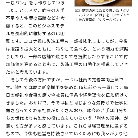
ーむパン」を手作りしていま
した。ところが、昨今の人手
試行錯誤の末にたどり着いた「クリ
ームパン×口どけ」を
コンセプトと
不足や人件費の高騰などを考
した八天堂の「くりーむパン」
慮すると、このビジネスモデ
ルを長期的に維持するのは困
難です。コロナ禍に製造工程も一部機械化しましたが、今後
は販路の拡大とともに「冷やして食べる」という魅力を深掘
りしたり、一部の店舗で焼きたてを提供したりすることで付
加価値を高めるとともに、製造工程の自動化を推進していき
たいと考えています。
そして今後の方針ですが、一つは社員の定着率向上策で
す。弊社では既に新卒採用を始めた16年前から一貫して、毎
日の朝礼や食事の席で全社員に信条や経営理念を伝え続けて
きました。おかげで、今では私と同じような気持ちで仕事に
向き合ってくれる社員がたくさんおり、昨今の若手は自分た
ちの世代よりも誰かの役に立ちたいという〝利他の精神〟が
豊かな方が多いと感じています。これらは経営理念に通ずる
もので、今後も経営を持続させていくためにも我々がより他