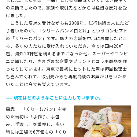
ました。まだその「一品」となる商品はできていない段階で
の決断でしたので、家族や取引先などからは猛烈な反対を受
けました。
こうした反対を受けながらも2008年、試行錯誤の末にたど
り着いたのが、「クリームパン×口どけ」というコンセプト
の「くりーむパン」です。駅ナカ店舗を中心に展開したとこ
ろ、多くの人たちに受け入れていただき、今では国内20軒
超、海外10軒超を構えるまでになった他、スーパーやコンビ
ニに卸したり、さまざまな企業やブランドとコラボ商品を作
ったりしています。東京で最初にヒットした際は担当税理士
も喜んでくれて、取引先からも再度商談のお声がけをいただ
いたことは今でも覚えています。
現在はどのようなことに注力していますか。
森光
「くりーむパン」を始
めた当初は「手作り、手包
み、手渡し」を重視し、多い
時には工場で6万個もの「くり