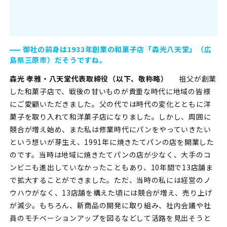
御社の前身は1933年創業の和菓子店「森光八天堂」（広
島県三原市）だそうですね。
森光 孝雅・八天堂代表取締役（以下、敬称略）
祖父が創業
した和菓子店で、戦後の甘いものが貴重な時代に地域の皆様
にご愛顧いただきました。父の代では時代の変化とともに洋
菓子を取り入れて和洋菓子店になりました。しかし、周囲に
競合が増え始め、また私は修業時代にパンをやっていきたい
という想いが芽生え、1991年に焼きたてパンの店を開業した
のです。当時は地域に焼きたてパンの店が少なく、大手のコ
ンビニも進出していなかったこともあり、10年間で13店舗ま
で拡大することができました。ただ、当時の私には経営のノ
ウハウがなく、13店舗を構えた頃には競合が増え、売り上げ
が減少。もちろん、新商品の開発に取り組み、社内会議や社
員のモチベーションアップを図るなどして活路を見出そうと