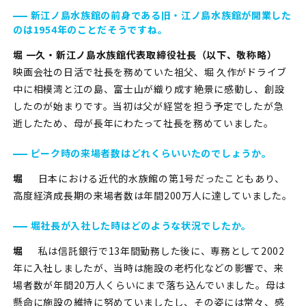
新江ノ島水族館の前身である旧・江ノ島水族館が開業した
のは1954年のことだそうですね。
堀 一久・新江ノ島水族館代表取締役社長（以下、敬称略）
映画会社の日活で社長を務めていた祖父、堀 久作がドライブ
中に相模湾と江の島、富士山が織り成す絶景に感動し、創設
したのが始まりです。当初は父が経営を担う予定でしたが急
逝したため、母が長年にわたって社長を務めていました。
ピーク時の来場者数はどれくらいいたのでしょうか。
堀
日本における近代的水族館の第1号だったこともあり、
高度経済成長期の来場者数は年間200万人に達していました。
堀社長が入社した時はどのような状況でしたか。
堀
私は信託銀行で13年間勤務した後に、専務として2002
年に入社しましたが、当時は施設の老朽化などの影響で、来
場者数が年間20万人くらいにまで落ち込んでいました。母は
懸命に施設の維持に努めていましたし、その姿には常々、感