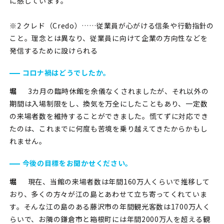
に感じています。
※2 クレド（Credo）……従業員が心がける信条や行動指針の
こと。理念とは異なり、従業員に向けて企業の方向性などを
発信するために設けられる
コロナ禍はどうでしたか。
堀
3カ月の臨時休館を余儀なくされましたが、それ以外の
期間は入場制限をし、換気を万全にしたこともあり、一定数
の来場者数を維持することができました。慌てずに対応でき
たのは、これまでに何度も苦境を乗り越えてきたからかもし
れません。
今後の目標をお聞かせください。
堀
現在、当館の来場者数は年間160万人くらいで推移して
おり、多くの方々が江の島とあわせて立ち寄ってくれていま
す。そんな江の島のある藤沢市の年間観光客数は1700万人く
らいで、お隣の鎌倉市と箱根町には年間2000万人を超える観