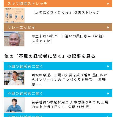
スキマ時間ストレッチ
「足のだるさ・むくみ」 改善ストレッチ
リレーエッセイ
早生まれの私と一日違いの桑田さん（の親）
は損ですか！
他の「不屈の経営者に聞く」の記事を見る
不屈の経営者に聞く
両親の早逝、工場の火災を乗り越え 墨田区か
らオンリーワンの モノづくりを発信!! - 浜野
慶一 -
不屈の経営者に聞く
若手社員の積極採用と 人事労務改革で 町工場
の未来を切り拓く !! - 佐藤 修哉 氏 -