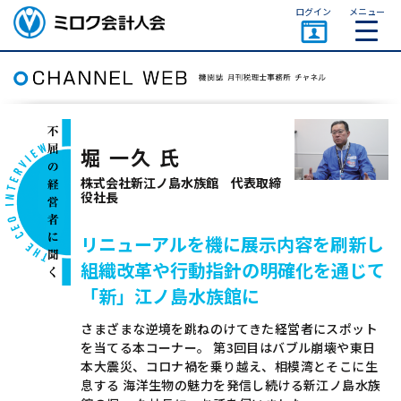
ページトップ
ログイン
メニュー
ミロク会計人会 MIROKU
ACCOUNTING PERSON
ASSOCIATION
堀 一久 氏
株式会社新江ノ島水族館 代表取締
役社長
リニューアルを機に展示内容を刷新し
組織改革や行動指針の明確化を通じて
「新」江ノ島水族館に
さまざまな逆境を跳ねのけてきた経営者にスポット
を当てる本コーナー。 第3回目はバブル崩壊や東日
本大震災、コロナ禍を乗り越え、相模湾とそこに生
息する 海洋生物の魅力を発信し続ける新江ノ島水族