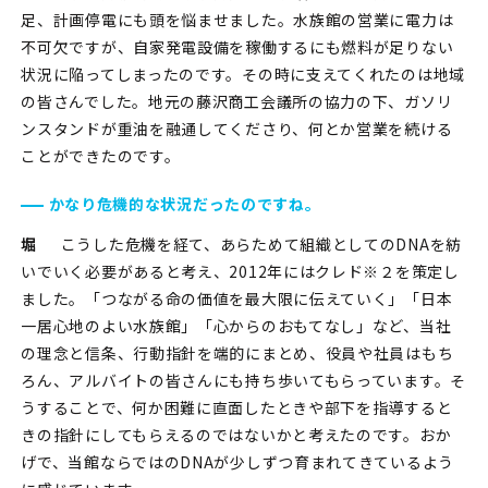
足、計画停電にも頭を悩ませました。水族館の営業に電力は
不可欠ですが、自家発電設備を稼働するにも燃料が足りない
状況に陥ってしまったのです。その時に支えてくれたのは地域
の皆さんでした。地元の藤沢商工会議所の協力の下、ガソリ
ンスタンドが重油を融通してくださり、何とか営業を続ける
ことができたのです。
かなり危機的な状況だったのですね。
堀
こうした危機を経て、あらためて組織としてのDNAを紡
いでいく必要があると考え、2012年にはクレド※２を策定し
ました。「つながる命の価値を最大限に伝えていく」「日本
一居心地のよい水族館」「心からのおもてなし」など、当社
の理念と信条、行動指針を端的にまとめ、役員や社員はもち
ろん、アルバイトの皆さんにも持ち歩いてもらっています。そ
うすることで、何か困難に直面したときや部下を指導すると
きの指針にしてもらえるのではないかと考えたのです。おか
げで、当館ならではのDNAが少しずつ育まれてきているよう