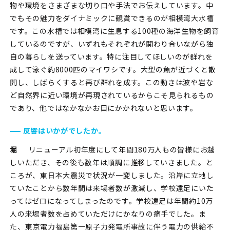
物や環境をさまざまな切り口や手法でお伝えしています。中
でもその魅力をダイナミックに観賞できるのが相模湾大水槽
です。この水槽では相模湾に生息する100種の海洋生物を飼育
しているのですが、いずれもそれぞれが関わり合いながら独
自の暮らしを送っています。特に注目してほしいのが群れを
成して泳ぐ約8000匹のマイワシです。大型の魚が近づくと散
開し、しばらくすると再び群れを成す。この動きは波や岩な
ど自然界に近い環境が再現されているからこそ見られるもの
であり、他ではなかなかお目にかかれないと思います。
反響はいかがでしたか。
堀
リニューアル初年度にして年間180万人もの皆様にお越
しいただき、その後も数年は順調に推移していきました。と
ころが、東日本大震災で状況が一変しました。沿岸に立地し
ていたことから数年間は来場者数が激減し、学校遠足にいた
ってはゼロになってしまったのです。学校遠足は年間約10万
人の来場者数を占めていただけにかなりの痛手でした。ま
た、東京電力福島第一原子力発電所事故に伴う電力の供給不