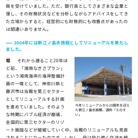
銘を受けていました。ただ、銀行員としてさまざまな企業と
接し、その財務状況などを分析しながらアドバイスをしてき
た立場からすると、経営的にも財務的にも改善点があったの
は間違いありません。
2004年には新江ノ島水族館としてリニューアルを果たし
ました。
堀
それから遡ること20年ほ
ど前、「湘南なぎさプラン」
という湘南海岸の海岸整備計
画の一環として、神奈川県と
藤沢市は当館を第三セクター
としてリニューアルする計画
今年リニューアルから20周年を迎え
を進めていました。そのよう
た
新江ノ島水族館、通称「えのす
な時期にバブル経済が崩壊、
い」
全国的に第三セクターのリゾ
ート施設などが破綻していく中、当館のリニューアルも見直
されることになったのです。しかし、母は粘り強く交渉を続