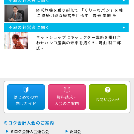
不屈の経営者に聞く
経営危機を乗り越えて 「くりーむパン」を軸
に 持続可能な経営を目指す - 森光 孝雅 氏 -
不屈の経営者に聞く
ネットショップにキャラクター戦略を掛け合
わせハンコ産業の未来を拓く!! - 岡山 耕二郎
氏 -
はじめての方
資料請求・
お問い合わせ
向けガイド
入会のご案内
ミロク会計人会のご案内
ミロク会計人会連合会
委員会