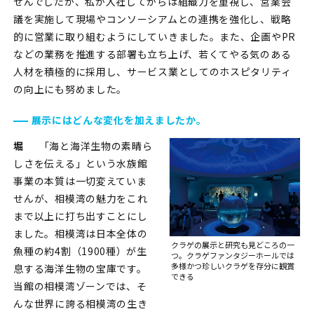
せんでしたが、私が入社してからは組織力を重視し、営業会
議を実施して現場やコンソーシアムとの連携を強化し、戦略
的に営業に取り組むようにしていきました。また、企画やPR
などの業務を推進する部署も立ち上げ、若くてやる気のある
人材を積極的に採用し、サービス業としてのホスピタリティ
の向上にも努めました。
展示にはどんな変化を加えましたか。
堀
「海と海洋生物の素晴ら
しさを伝える」という水族館
事業の本質は一切変えていま
せんが、相模湾の魅力をこれ
まで以上に打ち出すことにし
ました。相模湾は日本全体の
クラゲの展示と研究も見どころの一
魚種の約4割（1900種）が生
つ。
クラゲファンタジーホールでは
多様かつ珍しい
クラゲを存分に観賞
息する海洋生物の宝庫です。
できる
当館の相模湾ゾーンでは、そ
んな世界に誇る相模湾の生き