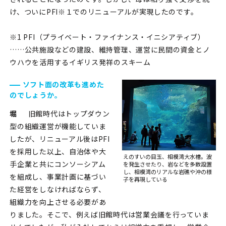
け、ついにPFI※１でのリニューアルが実現したのです。
※1 PFI（プライベート・ファイナンス・イニシアティブ）
……公共施設などの建設、維持管理、運営に民間の資金とノ
ウハウを活用するイギリス発祥のスキーム
ソフト面の改革も進めた
のでしょうか。
堀
旧館時代はトップダウン
型の組織運営が機能していま
したが、リニューアル後はPFI
を採用した以上、自治体や大
えのすいの目玉、相模湾大水槽。
波
手企業と共にコンソーシアム
を発生させたり、岩などを多数設置
し、相模湾の
リアルな岩礁や沖の様
を組成し、事業計画に基づい
子を再現している
た経営をしなければならず、
組織力を向上させる必要があ
りました。そこで、例えば旧館時代は営業会議を行っていま