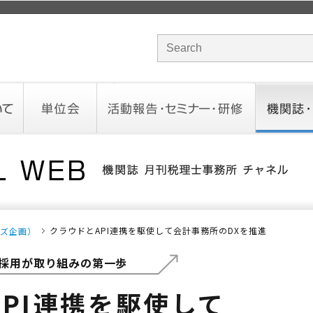
サイト内検索のキーワード
単位会
活動報告・セミナー・研修
機関誌・ド
北海道会
東北会
関東信越会
東京会
北陸会
中部会
近畿会
中国会
四国会
九州会
沖縄会
活動予定／報告
統一研修会
研修・セミナー一覧
オンデマンドセミナー
CHANNE
お役立ち
クラウドとAPI連携を駆使して会計事務所のDXを推進
ーズ企画）
採用が取り組みの第一歩
PI連携を駆使して