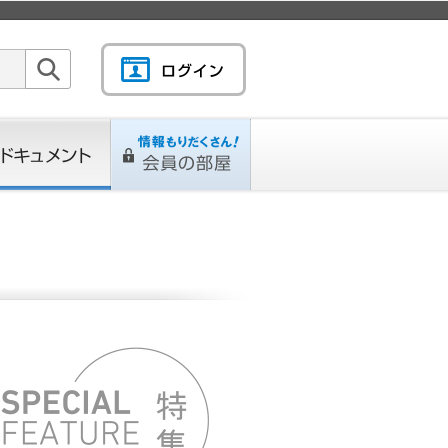
検索
キュメント
情報もりだくさん！会
L
ページ
員の部屋