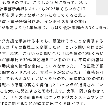
ともあるのです。 こうした状況にあって、私は
計事務所業界においても2025年くらいからIT
務所を選ぶ大きなポイントになってくると思っ
や改正電子帳簿保存法、インボイス制度の施行
ドが想定よりも1年早まり、もはや会計事務所のDXは待っ
グ支援を手掛ける中でも、最近はそのことを実感する
例えば「今の税理士を変更したい」という問い合わせが
です。現状、こういった問い合わせは全体の70％くらい
れが前年比で30％ほど増えているのです。不満の内容は
や助成金の情報を案内してくれなかった」「改正電子帳
に関するアドバイス、サポートがなかった」「税務会計
応してもらえない」といったもので、直接的なDXの遅れ
情報への感度の高さや発信力といった点が指摘されてい
Xにも大いに関連すると思われます。実際、問い合わせて
くと、「今の会計事務所はクラウド型のシステムやソフ
とDXに関する話題が確実に出てくるほどです。