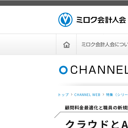
ページトップ
ミロク会計人会 MIROKU
ACCOUNTING PERSON
ASSOCIATION
トップペー
ミロク会計人会について
ミロク会計人会とは
ミロク会計人会連合会
委員会
単位会
役員一覧
入会のご案内
お問い合わせ
お知らせ
ジ
トップ
CHANNEL WEB
特集（シリ
顧問料金最適化と職員の新規
クラウドとA