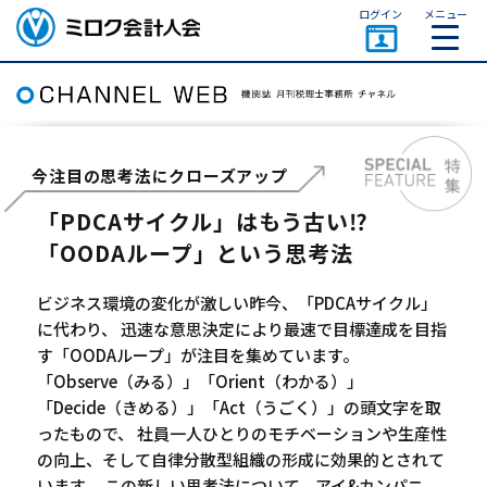
ページトップ
ログイン
メニュー
ミロク会計人会 MIROKU
ACCOUNTING PERSON
ASSOCIATION
今注目の思考法にクローズアップ
「PDCAサイクル」はもう古い⁉
「OODAループ」という思考法
ビジネス環境の変化が激しい昨今、「PDCAサイクル」
に代わり、 迅速な意思決定により最速で目標達成を目指
す「OODAループ」が注目を集めています。
「Observe（みる）」「Orient（わかる）」
「Decide（きめる）」「Act（うごく）」の頭文字を取
ったもので、 社員一人ひとりのモチベーションや生産性
の向上、そして自律分散型組織の形成に効果的とされて
います。 この新しい思考法について、アイ&カンパニ