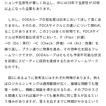
ションや生産性が著しく向上し、中には10年で生産性が10倍
以上になった企業もあります。
しかし、OODAループの知名度は日本において決して高くあ
りません。そのため、PDCAサイクルとの違いについて問われ
ることがありますが、この2つは全くの別物です。PDCAサイ
クルは予測可能な状況下において、P（Plan：計画）
→D（Do：実行）→C（Check：評価）→A（Act：改善）を
繰り返し、プラン通りに物事を進め、その効率化を図るフレ
ームワークですが、OODAループはそもそも予測不可能な状況
を前提にスピーディに目的を達成するためのフレームワーク
なのです。
図1にあるように思考法にはそれぞれ特徴があります。例え
ばロジカルシンキングは適用範囲が広く、複雑な問題でも整
理・分析し、精緻に結論を導き出せるため、そのプロセスさ
え間違えなければ誰がやっても基本的に同じ答えが出るとい
う強みがありますが、答えを出すまでに時間がかかるという