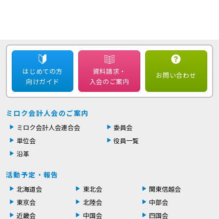
はじめての方
資料請求・
お問い合わせ
向けガイド
入会のご案内
ミロク会計人会のご案内
ミロク会計人会連合会
委員会
単位会
役員一覧
沿革
活動予定・報告
北海道会
東北会
関東信越会
東京会
北陸会
中部会
近畿会
中国会
四国会