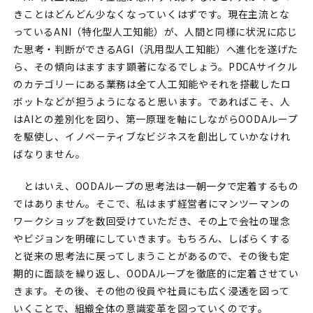
きことはどんどん少なくなっていくはずです。現在主流とな
っているANI（特化型人工知能）が、人間と同様に状況に応じ
た思考・判断ができるAGI（汎用型人工知能）へ進化を遂げた
ら、その傾向はますます顕著になるでしょう。PDCAサイクル
のカテゴリーにある業務は全て人工知能やそれを搭載したロ
ボットなどが担うようになると思います。であればこそ、人
はAIとの差別化を図り、第一原理を軸にしながらOODAループ
を駆使し、イノベーティブなビジネスを創出していかなけれ
ばなりません。
とはいえ、OODAループの思考法は一朝一夕で定着するもの
ではありません。そこで、私はまず経営者にマンツーマンの
ワークショップを数回受けていただき、その上で会社の理念
やビジョンを明確にしていきます。もちろん、しばらくする
と従来の思考法に戻ってしまうことがあるので、その後も定
期的に面談を繰り返し、OODAループを徹底的に定着させてい
きます。その後、その他の役員や社員にも広く浸透を図って
いくことで、組織全体の意識変革を図っていくのです。