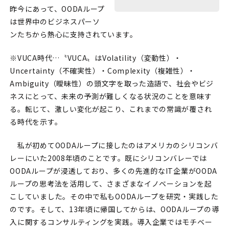
昨今にあって、OODAループ
は世界中のビジネスパーソ
ンたちから熱心に支持されています。
※VUCA時代…〝VUCA〟はVolatility（変動性）・
Uncertainty（不確実性）・Complexity（複雑性）・
Ambiguity（曖昧性）の頭文字を取った造語で、社会やビジ
ネスにとって、未来の予測が難しくなる状況のことを意味す
る。転じて、激しい変化が起こり、これまでの常識が覆され
る時代を示す。
私が初めてOODAループに接したのはアメリカのシリコンバ
レーにいた2008年頃のことです。既にシリコンバレーでは
OODAループが浸透しており、多くの先進的なIT企業がOODA
ループの思考法を活用して、さまざまなイノベーションを起
こしていました。その中で私もOODAループを研究・実践した
のです。そして、13年頃に帰国してからは、OODAループの導
入に関するコンサルティングを実践。導入企業ではモチベー