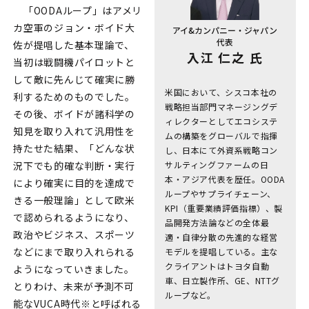
「OODAループ」はアメリ
カ空軍のジョン・ボイド大
アイ&カンパニー・ジャパン
代表
佐が提唱した基本理論で、
入江 仁之 氏
当初は戦闘機パイロットと
して敵に先んじて確実に勝
米国において、シスコ本社の
利するためのものでした。
戦略担当部門マネージングデ
その後、ボイドが諸科学の
ィレクターとしてエコシステ
知見を取り入れて汎用性を
ムの構築をグローバルで指揮
持たせた結果、「どんな状
し、日本にて外資系戦略コン
況下でも的確な判断・実行
サルティングファームの日
本・アジア代表を歴任。OODA
により確実に目的を達成で
ループやサプライチェーン、
きる一般理論」として欧米
KPI（重要業績評価指標）、製
で認められるようになり、
品開発方法論などの全体最
政治やビジネス、スポーツ
適・自律分散の先進的な経営
などにまで取り入れられる
モデルを提唱している。主な
クライアントはトヨタ自動
ようになっていきました。
車、日立製作所、GE、NTTグ
とりわけ、未来が予測不可
ループなど。
能なVUCA時代※と呼ばれる