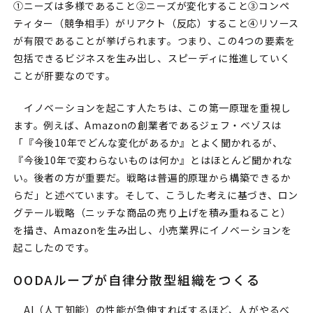
①ニーズは多様であること②ニーズが変化すること③コンペ
ティター（競争相手）がリアクト（反応）すること④リソース
が有限であることが挙げられます。つまり、この4つの要素を
包括できるビジネスを生み出し、スピーディに推進していく
ことが肝要なのです。
イノベーションを起こす人たちは、この第一原理を重視し
ます。例えば、Amazonの創業者であるジェフ・ベゾスは
「『今後10年でどんな変化があるか』とよく聞かれるが、
『今後10年で変わらないものは何か』とはほとんど聞かれな
い。後者の方が重要だ。戦略は普遍的原理から構築できるか
らだ」と述べています。そして、こうした考えに基づき、ロン
グテール戦略（ニッチな商品の売り上げを積み重ねること）
を描き、Amazonを生み出し、小売業界にイノベーションを
起こしたのです。
OODAループが自律分散型組織をつくる
AI（人工知能）の性能が急伸すればするほど、人がやるべ