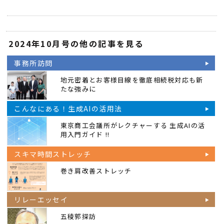
2024年10月号の他の記事を見る
事務所訪問
地元密着とお客様目線を徹底相続税対応も新
たな強みに
こんなにある！生成AIの活用法
東京商工会議所がレクチャーする 生成AIの活
用入門ガイド !!
スキマ時間ストレッチ
巻き肩改善ストレッチ
リレーエッセイ
五稜郭探訪