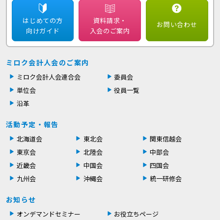
はじめての方
資料請求・
お問い合わせ
向けガイド
入会のご案内
ミロク会計人会のご案内
ミロク会計人会連合会
委員会
単位会
役員一覧
沿革
活動予定・報告
北海道会
東北会
関東信越会
東京会
北陸会
中部会
近畿会
中国会
四国会
九州会
沖縄会
統一研修会
お知らせ
オンデマンドセミナー
お役立ちページ