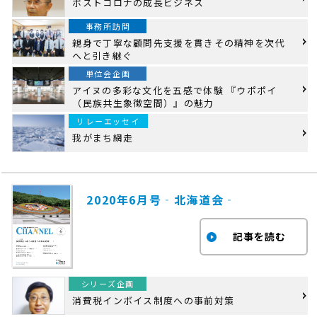
ポストコロナの成長ビジネス
事務所訪問
親身で丁寧な顧問先支援を貫きその精神を次代
へと引き継ぐ
単位会企画
アイヌの多彩な文化を五感で体験 『ウポポイ
（民族共生象徴空間）』の魅力
リレーエッセイ
我がまち網走
2020年6月号‐北海道会‐
シリーズ企画
消費税インボイス制度への事前対策