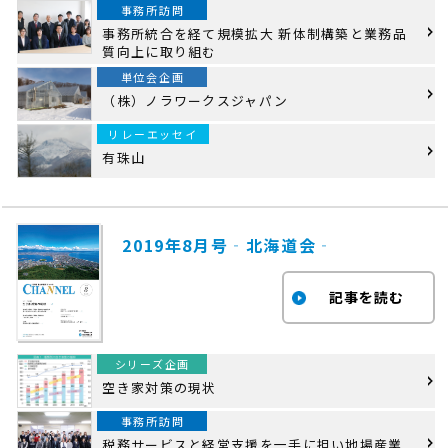
事務所訪問
事務所統合を経て規模拡大 新体制構築と業務品
質向上に取り組む
単位会企画
（株）ノラワークスジャパン
リレーエッセイ
有珠山
2019年8月号‐北海道会‐
シリーズ企画
空き家対策の現状
事務所訪問
税務サービスと経営支援を一手に担い地場産業