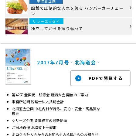
単位会企画
函館で圧倒的な人気を誇る ハンバーガーチェー
ン
リレーエッセイ
独立してからを振り返って
2017年7月号‐北海道会‐
第42回 全国統一研修会 新潟大会 開催のご案内
事務所訪問 税理士法人共明会計
北海道会企画 中札内村が誇る、安心・安全・高品質な
枝豆
シリーズ企画 賃貸経営の最新動向
ご当地自慢 北海道上士幌町
ミロク会計人会からのお知らせ＆MJSからのお知らせ