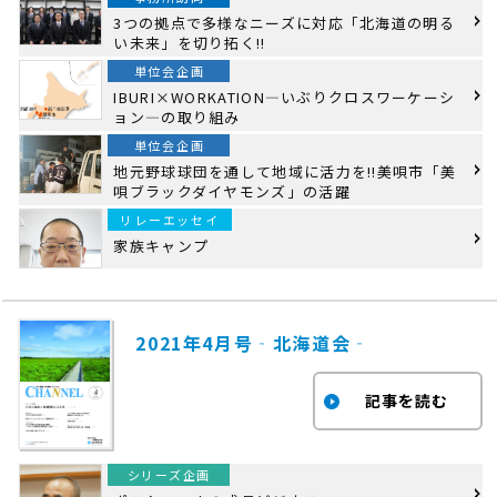
3つの拠点で多様なニーズに対応「北海道の明る
い未来」を切り拓く!!
単位会企画
IBURI×WORKATION―いぶりクロスワーケーシ
ョン―の取り組み
単位会企画
地元野球球団を通して地域に活力を!!美唄市「美
唄ブラックダイヤモンズ」の活躍
リレーエッセイ
家族キャンプ
2021年4月号‐北海道会‐
シリーズ企画