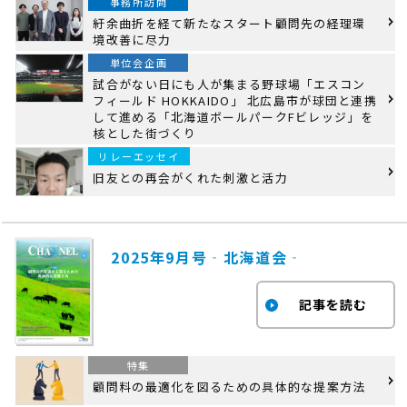
事務所訪問
紆余曲折を経て新たなスタート顧問先の経理環
境改善に尽力
単位会企画
試合がない日にも人が集まる野球場「エスコン
フィールド HOKKAIDO」 北広島市が球団と連携
して進める「北海道ボールパークFビレッジ」を
核とした街づくり
リレーエッセイ
旧友との再会がくれた刺激と活力
2025年9月号‐北海道会‐
特集
顧問料の最適化を図るための具体的な提案方法