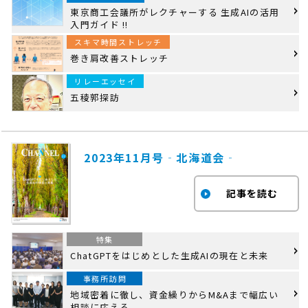
東京商工会議所がレクチャーする 生成AIの活用
入門ガイド !!
スキマ時間ストレッチ
巻き肩改善ストレッチ
リレーエッセイ
五稜郭探訪
2023年11月号‐北海道会‐
特集
ChatGPTをはじめとした生成AIの現在と未来
事務所訪問
地域密着に徹し、資金繰りからM&Aまで幅広い
相談に応える