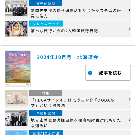
事務所訪問
顧問先支援の傍ら研修活動や会計システムの研
究に注力
リレーエッセイ
ぼっち旅行からの2人韓国旅行日記
2024年10月号‐北海道会‐
特集
「PDCAサイクル」はもう古い⁉「OODAルー
プ」という思考法
事務所訪問
地元密着とお客様目線を徹底相続税対応も新た
な強みに
生成AIの活用法