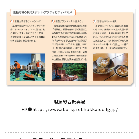
胆振総合振興局
HP●https://www.iburi.pref.hokkaido.lg.jp/