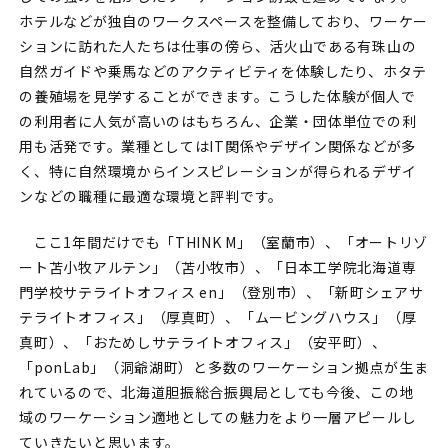
ホテルなどが独自のワークスペースを整備しており、ワーケー
ションに訪れた人たちは仕事の傍ら、活火山である有珠山の
自然ガイドや乗馬などのアクティビティを体験したり、ホタテ
の養殖場を見学することができます。こうした体験が個人で
の利用者に人気が高いのはもちろん、企業・団体単位での利
用も活発です。業種としてはIT関係やデザイン関係などが多
く、特に自然環境からインスピレーションが得られるデザイ
ンなどの職種に最適な環境と評判です。
ここ1年間だけでも「THINK M」（室蘭市）、「オートリゾ
ート苫小牧アルテン」（苫小牧市）、「日本工学院北海道専
門学校サテライトオフィス en」（登別市）、「新町シェアサ
テライトオフィス」（厚真町）、「ムービングハウス」（厚
真町）、「おためしサテライトオフィス」（安平町）、
「ponLab」（洞爺湖町）と多数のワーケーション拠点が生ま
れているので、北海道胆振総合振興局としても今後、この地
域のワーケーション適地としての魅力をより一層アピールし
ていきたいと思います。