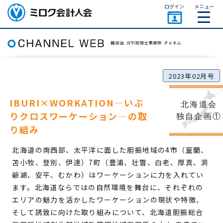
ページトップ
ログイン
メニュー
ミロク会計人会 MIROKU
ACCOUNTING PERSON
ASSOCIATION
2023年02月号
IBURI×WORKATION
―いぶ
北海道会
りクロスワーケーション―の取
独自企画①
り組み
北海道の南西部、太平洋に面した胆振地域の4市（室蘭、
苫小牧、登別、伊達）7町（豊浦、壮瞥、白老、厚真、洞
爺湖、安平、むかわ）はワーケーションに力を入れてい
ます。北海道ならではの自然環境を舞台に、それぞれの
エリアの魅力を活かしたワーケーションの現状や特徴、
そして誘致に向けた取り組みについて、北海道胆振総合