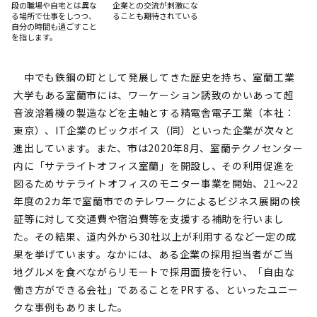
段の職場や自宅とは異な
企業との交流が刺激にな
る場所で仕事をしつつ、
ることも期待されている
自分の時間も過ごすこと
を指します。
中でも鉄鋼の町として発展してきた歴史を持ち、室蘭工業
大学もある室蘭市には、ワーケーション誘致のかいあって超
音波溶着機の製造などを主軸とする精電舎電子工業（本社：
東京）、IT企業のビックボイス（同）といった企業が次々と
進出しています。また、市は2020年8月、室蘭テクノセンター
内に「サテライトオフィス室蘭」を開設し、その利用促進を
図るためサテライトオフィスのモニター事業を開始、21～22
年度の2カ年で室蘭市でのテレワークによるビジネス展開の検
証等に対して交通費や宿泊費等を支援する補助を行いまし
た。その結果、道内外から30社以上が利用するなど一定の成
果を挙げています。なかには、ある企業の採用担当者がご当
地グルメを食べながらリモートで採用面接を行い、「自由な
働き方ができる会社」であることをPRする、といったユニー
クな事例もありました。