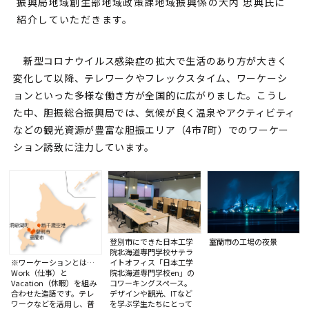
振興局地域創生部地域政策課地域振興係の大内 忠典氏に
紹介していただきます。
新型コロナウイルス感染症の拡大で生活のあり方が大きく
変化して以降、テレワークやフレックスタイム、ワーケーシ
ョンといった多様な働き方が全国的に広がりました。こうし
た中、胆振総合振興局では、気候が良く温泉やアクティビティ
などの観光資源が豊富な胆振エリア（4市7町）でのワーケー
ション誘致に注力しています。
登別市にできた日本工学
室蘭市の工場の夜景
院北海道専門学校サテラ
※ワーケーションとは…
イトオフィス「日本工学
Work（仕事）と
院北海道専門学校en」の
Vacation（休暇）を組み
コワーキングスペース。
合わせた造語です。テレ
デザインや観光、ITなど
ワークなどを活用し、普
を学ぶ学生たちにとって