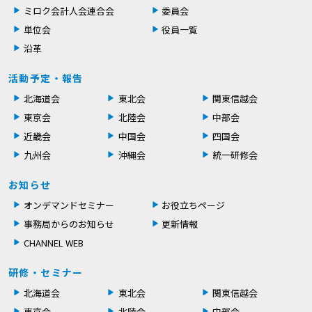
ミロク会計人会連合会
委員会
単位会
役員一覧
沿革
活動予定・報告
北海道会
東北会
関東信越会
東京会
北陸会
中部会
近畿会
中国会
四国会
九州会
沖縄会
統一研修会
お知らせ
オンデマンドセミナー
お役立ちページ
事務局からのお知らせ
更新情報
CHANNEL WEB
研修・セミナー
北海道会
東北会
関東信越会
東京会
北陸会
中部会