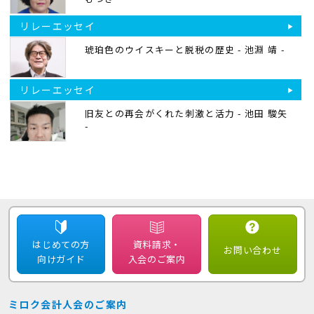
リレーエッセイ
琥珀色のウイスキーと脱税の歴史 - 池淵 靖 -
リレーエッセイ
旧友との再会がくれた刺激と活力 - 池田 駿矢
-
はじめての方
資料請求・
お問い合わせ
向けガイド
入会のご案内
ミロク会計人会のご案内