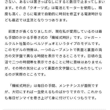
さない、あるいは置きっぱなしにすると数日で止まってしまい
ます。その点「クオーツ式」は電池とモーターを使用し、精
度も高く、さらに電波で自動的に時刻を修正する電波時計な
ども最近では主流となりつつあります。
前置きが長くなりましたが、現在私が愛用しているのは最
も手間のかかる手巻き式の「機械式時計」です。ジャガー・
ルクルト社製のレベルソデュオというタイプのモデルです。
このモデルの特徴は、一つのムーブメントで表面と裏面の両
方の文字盤で異なる時間を表示できるところです。日頃の生
活で二つの時間帯を表示できることに特に意味はありません
が、その時の気分によって裏面の文字盤にしてみたりしてい
るのが実際のところです。
「機械式時計」は毎日の手間、メンテナンスが面倒です
が、大切にすれば一生使えるものばかりですので、これから
も毎日ゼンマイを巻き上げて身に付けていくつもりです。