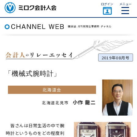
ページトップ
ログイン
メニュー
ミロク会計人会 MIROKU
ACCOUNTING PERSON
ASSOCIATION
2019年08月号
機械式腕時計
北海道会
小作 龍二
北海道北見市
皆さんは日常生活の中で腕
時計というものをどの程度利