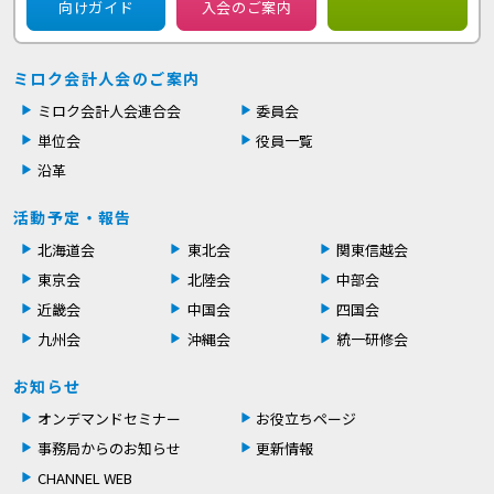
向けガイド
入会のご案内
ミロク会計人会のご案内
ミロク会計人会連合会
委員会
単位会
役員一覧
沿革
活動予定・報告
北海道会
東北会
関東信越会
東京会
北陸会
中部会
近畿会
中国会
四国会
九州会
沖縄会
統一研修会
お知らせ
オンデマンドセミナー
お役立ちページ
事務局からのお知らせ
更新情報
CHANNEL WEB