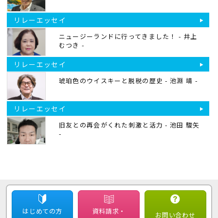
リレーエッセイ
ニュージーランドに行ってきました！ - 井上
むつき -
リレーエッセイ
琥珀色のウイスキーと脱税の歴史 - 池淵 靖 -
リレーエッセイ
旧友との再会がくれた刺激と活力 - 池田 駿矢
-
はじめての方
資料請求・
お問い合わせ