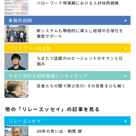
ハローワーク停滞期における人材採用戦略
事務所訪問
新システムも積極的に導入し経理の合理化を
徹底サポート
ITリテラシー向上塾
ちまたで話題のAIエージェントのキホンと仕
組み
今また流行る昭和歌謡とシティポップ
若者たちの間で再び流行! その背景をひも解く
他の「リレーエッセイ」の記事を見る
リレーエッセイ
88年の思い出 - 朝居 健 -