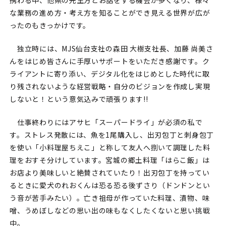
な業務の進め方・考え方を知ることができ見える世界が広が
ったのもきっかけです。
独立時には、MJS仙台支社の森田 大樹支社長、加藤 尚美さ
んをはじめ皆さんに手厚いサポートをいただき感謝です。ク
ライアントに寄り添い、デジタル化をはじめとした時代に取
り残されないような経営戦略・自分のビジョンを作成し実現
しないと！という意気込みで頑張ります!!
仕事終わりにはアサヒ「スーパードライ」が必須の私で
す。ストレス発散には、魚を1尾購入し、出刃包丁と刺身包丁
を使い「小料理屋ちえこ」と称して友人へ捌いて調理した料
理をおすそ分けしています。宮城の郷土料理「はらこ飯」は
お店より美味しいと絶賛されていたり！出刃包丁を持ってい
るときに愛犬のれおくんは恐る恐る後ずさり（ドンドンとい
う音が苦手みたい）。亡き祖母が作っていた料理、漬物、味
噌、うめぼしなどの思い出の味もなくしたくないと思い挑戦
中。