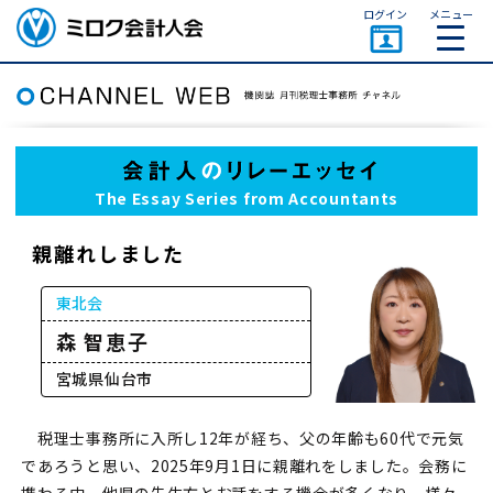
ページトップ
ログイン
メニュー
ミロク会計人会 MIROKU
ACCOUNTING PERSON
ASSOCIATION
The Essay Series from Accountants
親離れしました
東北会
森 智恵子
宮城県仙台市
税理士事務所に入所し12年が経ち、父の年齢も60代で元気
であろうと思い、2025年9月1日に親離れをしました。会務に
携わる中、他県の先生方とお話をする機会が多くなり、様々