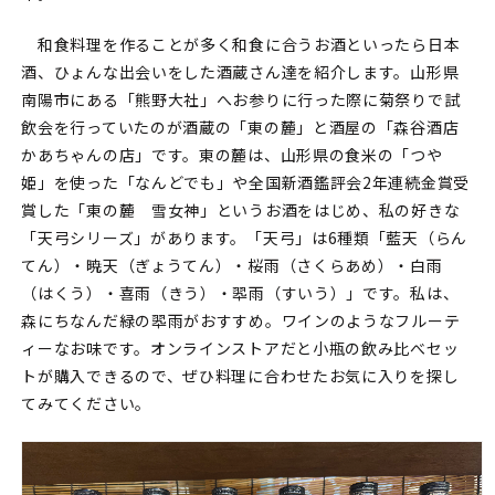
和食料理を作ることが多く和食に合うお酒といったら日本
酒、ひょんな出会いをした酒蔵さん達を紹介します。山形県
南陽市にある「熊野大社」へお参りに行った際に菊祭りで試
飲会を行っていたのが酒蔵の「東の麓」と酒屋の「森谷酒店
かあちゃんの店」です。東の麓は、山形県の食米の「つや
姫」を使った「なんどでも」や全国新酒鑑評会2年連続金賞受
賞した「東の麓 雪女神」というお酒をはじめ、私の好きな
「天弓シリーズ」があります。「天弓」は6種類「藍天（らん
てん）・暁天（ぎょうてん）・桜雨（さくらあめ）・白雨
（はくう）・喜雨（きう）・翆雨（すいう）」です。私は、
森にちなんだ緑の翆雨がおすすめ。ワインのようなフルーテ
ィーなお味です。オンラインストアだと小瓶の飲み比べセッ
トが購入できるので、ぜひ料理に合わせたお気に入りを探し
てみてください。