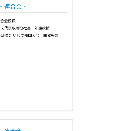
号‐連合会‐
連合会役員
ビス代表取締役社長 年頭挨拶
一研修会 いわて盛岡大会」開催報告
号‐連合会‐