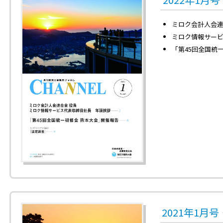
ミロク会計人会
ミロク情報サー
「第45回全国統
2021年1月