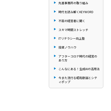
先進事務所の取り組み
時代を読み解くKEYWORD
不屈の経営者に聞く
スキマ時間ストレッチ
ITリテラシー向上塾
投資ノウハウ
アフターコロナ時代の経営の
あり方
こんなにある！生成AIの活用法
今また流行る昭和歌謡とシテ
ィポップ