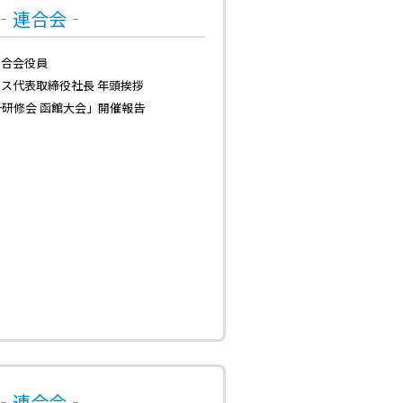
号‐連合会‐
連合会役員
ス代表取締役社長 年頭挨拶
一研修会 函館大会」開催報告
号‐連合会‐