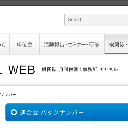
サイト内検索のキーワード
単位会
活動報告・セミナー・研修
機関誌・ド
北海道会
東北会
関東信越会
東京会
北陸会
中部会
近畿会
中国会
四国会
九州会
沖縄会
活動予定／報告
統一研修会
研修・セミナー一覧
オンデマンドセミナー
CHANNE
お役立ち
クナンバー
連合会 バックナンバー