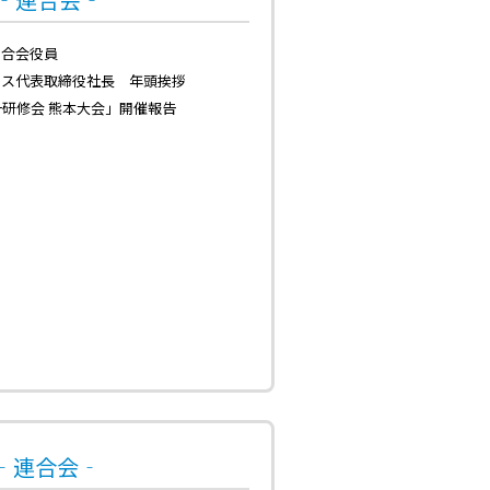
連合会役員
ビス代表取締役社長 年頭挨拶
一研修会 熊本大会」開催報告
号‐連合会‐