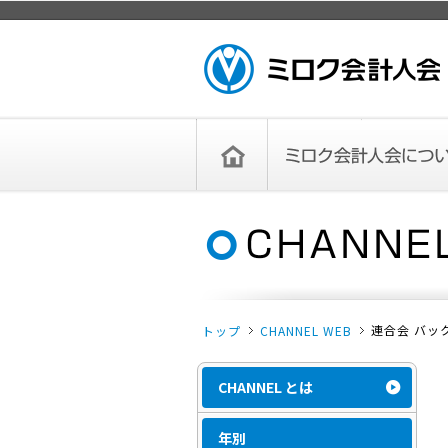
ページトップ
ミロク会計人会 MIROKU
ACCOUNTING PERSON
ASSOCIATION
トップペー
ミロク会計人会について
ミロク会計人会とは
ミロク会計人会連合会
委員会
単位会
役員一覧
入会のご案内
お問い合わせ
お知らせ
ジ
連合会 バッ
トップ
CHANNEL WEB
CHANNEL とは
年別