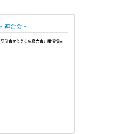
号‐連合会‐
一研修会せとうち広島大会」開催報告