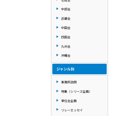
中部会
近畿会
中国会
四国会
九州会
沖縄会
ジャンル別
事務所訪問
特集（シリーズ企画）
単位会企画
リレーエッセイ