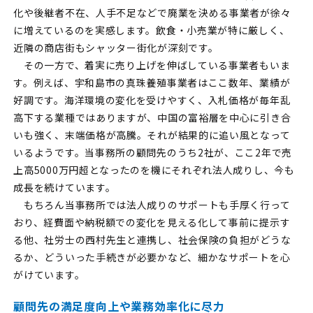
化や後継者不在、人手不足などで廃業を決める事業者が徐々
に増えているのを実感します。飲食・小売業が特に厳しく、
近隣の商店街もシャッター街化が深刻です。
その一方で、着実に売り上げを伸ばしている事業者もいま
す。例えば、宇和島市の真珠養殖事業者はここ数年、業績が
好調です。海洋環境の変化を受けやすく、入札価格が毎年乱
高下する業種ではありますが、中国の富裕層を中心に引き合
いも強く、末端価格が高騰。それが結果的に追い風となって
いるようです。当事務所の顧問先のうち2社が、ここ2年で売
上高5000万円超となったのを機にそれぞれ法人成りし、今も
成長を続けています。
もちろん当事務所では法人成りのサポートも手厚く行って
おり、経費面や納税額での変化を見える化して事前に提示す
る他、社労士の西村先生と連携し、社会保険の負担がどうな
るか、どういった手続きが必要かなど、細かなサポートを心
がけています。
顧問先の満足度向上や業務効率化に尽力