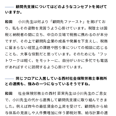
顧問先支援についてはどのようなコンセプトを掲げて
いますか。
和田
小川先生は何より「顧問先ファースト」を掲げてお
り、私もその姿勢を見習うよう心掛けています。税理士は国
税と納税者の間に立ち、中立の立場で税務に携わるのが本分
ですが、その上で顧問先企業の成長や発展を下支えし、税務
に留まらない経営上の課題や困り事についての相談に応じる
ことも、大事な役割だと思っています。そのためにも〝フッ
トワークは軽く〟をモットーに、自分がいかに多忙でも電話
があればすぐに訪問するよう心掛けています。
同じフロアに入居している西村社会保険労務士事務所
との連携も、強みの一つになっているそうですね。
和田
社会保険労務士の西村 菜実先生は小川先生のご息女
で、小川先生の代から連携して顧問先支援に取り組んできま
した。例えば昨今の最低賃金の上昇を受けて、顧問先から給
与体系の見直しや人件費増加に伴う節税対策、給与計算の適