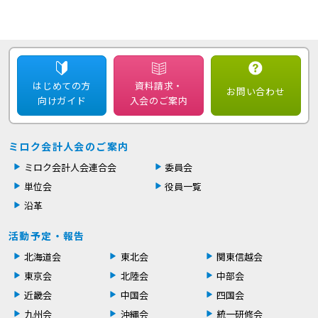
はじめての方
資料請求・
お問い合わせ
向けガイド
入会のご案内
ミロク会計人会のご案内
ミロク会計人会連合会
委員会
単位会
役員一覧
沿革
活動予定・報告
北海道会
東北会
関東信越会
東京会
北陸会
中部会
近畿会
中国会
四国会
九州会
沖縄会
統一研修会