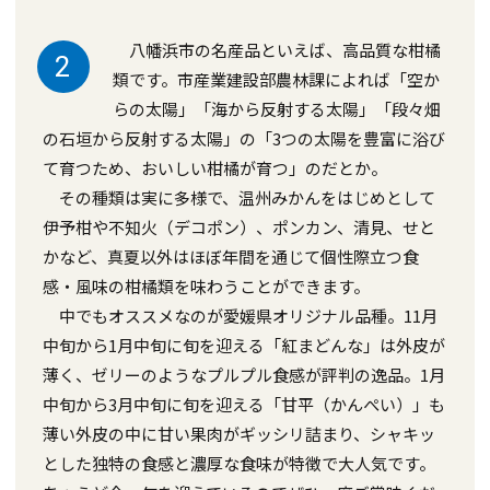
八幡浜市の名産品といえば、高品質な柑橘
2
類です。市産業建設部農林課によれば「空か
らの太陽」「海から反射する太陽」「段々畑
の石垣から反射する太陽」の「3つの太陽を豊富に浴び
て育つため、おいしい柑橘が育つ」のだとか。
その種類は実に多様で、温州みかんをはじめとして
伊予柑や不知火（デコポン）、ポンカン、清見、せと
かなど、真夏以外はほぼ年間を通じて個性際立つ食
感・風味の柑橘類を味わうことができます。
中でもオススメなのが愛媛県オリジナル品種。11月
中旬から1月中旬に旬を迎える「紅まどんな」は外皮が
薄く、ゼリーのようなプルプル食感が評判の逸品。1月
中旬から3月中旬に旬を迎える「甘平（かんぺい）」も
薄い外皮の中に甘い果肉がギッシリ詰まり、シャキッ
とした独特の食感と濃厚な食味が特徴で大人気です。