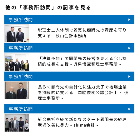
他の「事務所訪問」の記事を見る
事務所訪問
税理士二人体制で着実に顧問先の資産を守り
支える - 秋山会計事務所 -
事務所訪問
「決算予想」で顧問先の経営を見える化し持
続的成長を支援 - 呉屋悟空税理士事務所 -
事務所訪問
長らく顧問先の自計化に注力父子で地場企業
を持続的に支える - 森脇俊樹公認会計士・ 税
理士事務所 -
事務所訪問
紆余曲折を経て新たなスタート顧問先の経理
環境改善に尽力 - shima会計 -