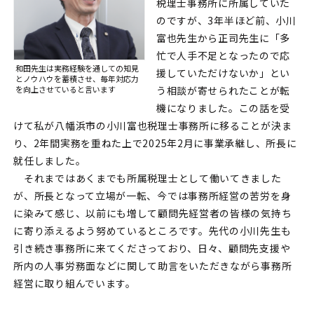
税理士事務所に所属していた
のですが、3年半ほど前、小川
富也先生から正司先生に「多
忙で人手不足となったので応
和田先生は実務経験を通しての知見
援していただけないか」とい
とノウハウを蓄積させ、
毎年対応力
を向上させていると言います
う相談が寄せられたことが転
機になりました。この話を受
けて私が八幡浜市の小川富也税理士事務所に移ることが決ま
り、2年間実務を重ねた上で2025年2月に事業承継し、所長に
就任しました。
それまではあくまでも所属税理士として働いてきました
が、所長となって立場が一転、今では事務所経営の苦労を身
に染みて感じ、以前にも増して顧問先経営者の皆様の気持ち
に寄り添えるよう努めているところです。先代の小川先生も
引き続き事務所に来てくださっており、日々、顧問先支援や
所内の人事労務面などに関して助言をいただきながら事務所
経営に取り組んでいます。