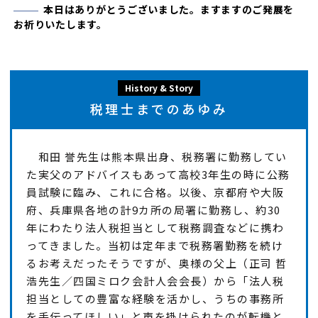
本日はありがとうございました。ますますのご発展を
お祈りいたします。
History & Story
税理士までのあゆみ
和田 誉先生は熊本県出身、税務署に勤務してい
た実父のアドバイスもあって高校3年生の時に公務
員試験に臨み、これに合格。以後、京都府や大阪
府、兵庫県各地の計9カ所の局署に勤務し、約30
年にわたり法人税担当として税務調査などに携わ
ってきました。当初は定年まで税務署勤務を続け
るお考えだったそうですが、奥様の父上（正司 哲
浩先生／四国ミロク会計人会会長）から「法人税
担当としての豊富な経験を活かし、うちの事務所
を手伝ってほしい」と声を掛けられたのが転機と