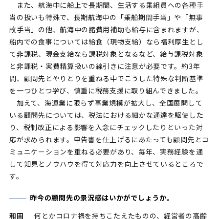
また、航海中に船上で長期間、生活する乗組員への各種手
当の扱いも特殊で、長期航海中の「乗船期間手当」や「無事
故手当」の他、航海中の諸費用補助も給与に含まれますが、
船内での食事については給食（現物支給）なら福利厚生とし
て非課税、現金支給なら課税対象となるなど、給与課税対象
と非課税・実費精算扱いの線引きに注意が必要です。約3年
間、顧問先とやりとりを重ねる中でこうした特殊な判断基準
を一つひとつ学び、慎重に税務支援に取り組んできました。
加えて、海運業に限らず事業規模が拡大し、全国展開して
いる顧問先については、税法における細かな通達を駆使した
り、税制改正による影響を入念にチェックしたりといった対
応が求められます。申告書を仕上げるにあたっても顧問先とコ
ミュニケーションを重ねる必要があり、毎年、実務経験を通
して知見とノウハウを得て対応力を向上させているところで
す。
昨今の顧問先の景況感はいかがでしょうか。
和田
何とかコロナ禍を持ちこたえたものの、経営者の高齢