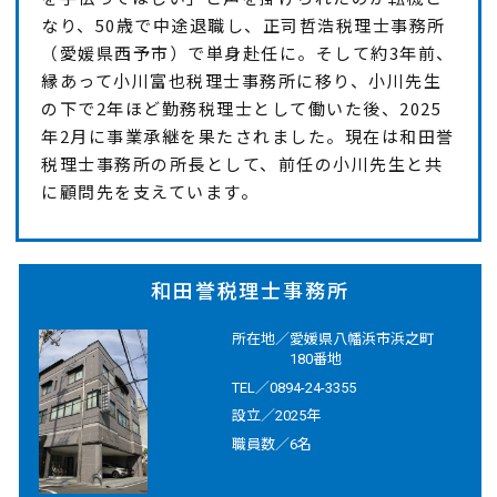
なり、50歳で中途退職し、正司哲浩税理士事務所
（愛媛県西予市）で単身赴任に。そして約3年前、
縁あって小川富也税理士事務所に移り、小川先生
の下で2年ほど勤務税理士として働いた後、2025
年2月に事業承継を果たされました。現在は和田誉
税理士事務所の所長として、前任の小川先生と共
に顧問先を支えています。
和田誉税理士事務所
所在地／
愛媛県八幡浜市浜之町
180番地
TEL／
0894-24-3355
設立／
2025年
職員数／
6名