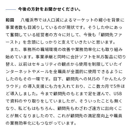
今後の方針をお聞かせください。
和田
八幡浜市では人口減によるマーケットの縮小を背景に
事業者数も目減りしているのが現状です。そうした中にあっ
て奮闘している経営者の方々に対して、今後も「顧問先ファ
ースト」を念頭にしっかりと支えていきたいと思います。
また、事務所の職場環境の改善や業務効率化にも取り組み
始めています。事業承継と同時に会計ソフトをMJS製品に切り
替え、以前はセキュリティの観点から使用を制限していたイ
ンターネットやメールを全職員が全面的に使用できるように
したのもその一環です。目下、顧問先へのMJSの「かんたんク
ラウド」の導入支援にも力を入れており、ここ数カ月で5件ほ
ど導入しました。今まで顧問先のもとまで足を運んで、USB
で資料のやり取りをしていましたが、そういったことも無く
なり、私どもはもちろん、顧問先もわざわざ遠方に出向くこ
とが無くなりましたので、これが顧問先の満足度向上や職員
の業務効率化にもつながっています。