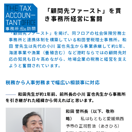
「顧問先ファースト」を貫
き
事務所経営に奮闘
「顧問先ファースト」を掲げ、同フロアの社会保険労務士
事務所と連携体制を構築している和田誉税理士事務所。和
田 誉先生は先代の小川 富也先生から事業承継して約1年、
海運事業や漁業（養殖含む）など港町ならではの顧問先対
応の知見も日々高めながら、地場企業の税務と経営を支え
ようと奮闘されています。
税務から人事労務まで幅広い相談事に対応
和田先生が約1年前、前所長の小川 富也先生から事務所
を引き継がれた経緯から伺えればと思います。
和田 誉所長（以下、敬称
略）
私はもともと愛媛県西
予市の正司哲浩（あきひろ）