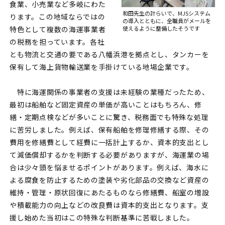
食業、小売業など多岐にわた
和田先生の計らいで、MJSシステム
ります。この地域ならではの
の導入とともに、
全職員がメールを
特色として複数の海運事業者
使えるように整備したそうです
の税務を担っています。各社
とも物流と交通の要である八幡浜港を拠点とし、タンカーを
保有して海上貨物輸送業を手掛けている地場企業です。
特に海運関係の事業者の支援は未経験の業種だったため、
最初は船舶など固定資産の単価が高いことはもちろん、修
繕・定期点検などが多いことに驚き、税務面でも特殊な処理
に苦労しました。例えば、保有船舶を修理修繕する際、その
費用を修繕費として経費に一括計上するか、資本的支出とし
て減価償却するかを判断する必要がありますが、海運業の場
合は少々頭を悩ませるポイントがあります。例えば、海水に
よる腐食を防止するための塗装や劣化部品の交換など資産の
維持・管理・原状回復にあたるものなら修繕費、船室の増設
や積載能力の向上などの改良費は資本的支出となります。支
援し始めた当初はこの特殊な判断基準に苦戦しました。