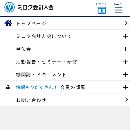
ページトップ
ログイン
メニュー
ミロク会計人会 MIROKU
ACCOUNTING PERSON
トップページ
ASSOCIATION
ミロク会計人会について
東京会
単位会
活動報告
活動報告・セミナー・研修
機関誌・ドキュメント
東京南地区会
【東京南地区会】令和7 年度 第二回東京南地区会理事会・研修
情報もりだくさん！
会員の部屋
会・新年会 (令和8年１月２８日（水）)
2026/01/28
お問い合わせ
東京南地区会
【東京南地区会 オープン研修】年末調整システム研修会
(2025年12月12日（金）)
2025/12/12