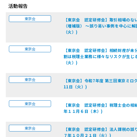
活動報告
東京会
【東京会 認定研修会】取引相場のな
（増補版） ～誤り易い事例を中心に解
（火）)
東京会
【東京会 認定研修会】相続財産が未分
割は税理士業務に様々なリスクが生じる
（火）)
東京会
【東京会】令和7年度 第三回東京ミロク
11日（火）)
東京会
【東京会 認定研修会】税理士会の相続
年１１月６日（木）)
東京会
【東京会 認定研修会】法⼈課税の誤り
７年１０月２１日（火）)