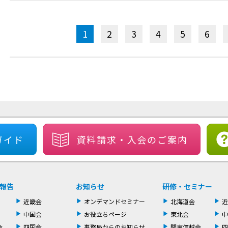
1
2
3
4
5
6
ガイド
資料請求・
入会のご案内
報告
お知らせ
研修・セミナー
近畿会
オンデマンドセミナー
北海道会
近
中国会
お役立ちページ
東北会
中
会
四国会
事務局からのお知らせ
関東信越会
四