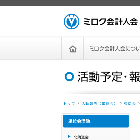
ページトップ
ミロク会計人会 MIROKU ACCOUNTING
PERSON ASSOCIATION
トップペー
ミロク会計人会について
ミロク会計人会とは
ミロク会計人会連合会
委員会
単位会
役員一覧
入会のご案内
お問い合わせ
お知らせ
ジ
トップ
活動報告（単位会）
東京会
単位会活動
北海道会