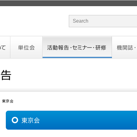
サイト内検索のキーワード
単位会
活動報告・セミナー・研修
機関誌・ド
北海道会
東北会
関東信越会
東京会
北陸会
中部会
近畿会
中国会
四国会
九州会
沖縄会
活動予定／報告
統一研修会
研修・セミナー一覧
オンデマンドセミナー
CHANNE
お役立ち
東京会
東京会