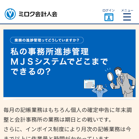
ページトップ
ログイン
メニュー
ミロク会計人会 MIROKU
ACCOUNTING PERSON
ASSOCIATION
毎月の記帳業務はもちろん個人の確定申告に年末調
整と会計事務所の業務は期日との戦いです。
さらに、インボイス制度により月次の記帳業務は今
まで以上に作業量と時間がかかっています。