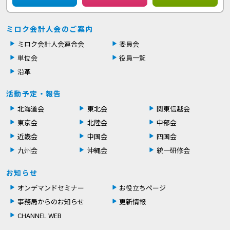
ミロク会計人会のご案内
ミロク会計人会連合会
委員会
単位会
役員一覧
沿革
活動予定・報告
北海道会
東北会
関東信越会
東京会
北陸会
中部会
近畿会
中国会
四国会
九州会
沖縄会
統一研修会
お知らせ
オンデマンドセミナー
お役立ちページ
事務局からのお知らせ
更新情報
CHANNEL WEB