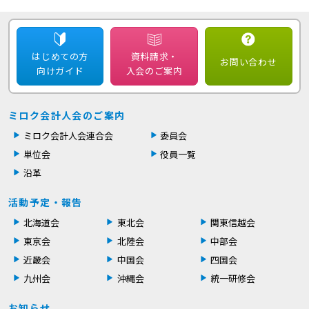
はじめての方
資料請求・
お問い合わせ
向けガイド
入会のご案内
ミロク会計人会のご案内
ミロク会計人会連合会
委員会
単位会
役員一覧
沿革
活動予定・報告
北海道会
東北会
関東信越会
東京会
北陸会
中部会
近畿会
中国会
四国会
九州会
沖縄会
統一研修会
お知らせ