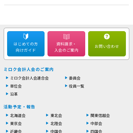
はじめての方
資料請求・
お問い合わせ
向けガイド
入会のご案内
ミロク会計人会のご案内
ミロク会計人会連合会
委員会
単位会
役員一覧
沿革
活動予定・報告
北海道会
東北会
関東信越会
東京会
北陸会
中部会
近畿会
中国会
四国会