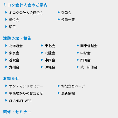
ミロク会計人会のご案内
ミロク会計人会連合会
委員会
単位会
役員一覧
沿革
活動予定・報告
北海道会
東北会
関東信越会
東京会
北陸会
中部会
近畿会
中国会
四国会
九州会
沖縄会
統一研修会
お知らせ
オンデマンドセミナー
お役立ちページ
事務局からのお知らせ
更新情報
CHANNEL WEB
研修・セミナー