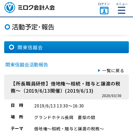
ページトップ
ログイン
メニュー
ミロク会計人会 MIROKU
ACCOUNTING PERSON
ASSOCIATION
関東信越会
関東信越会活動報告
一覧に戻る
【所長職員研修】借地権～相続・贈与と譲渡の税
務～（2019/6/13開催）(2019/6/13)
2020/03/30
日 時
2019/6/13 13:30～16:30
場 所
グランドホテル長岡 蒼柴の間
テーマ
借地権～相続・贈与と譲渡の税務～