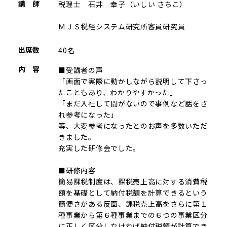
講 師
税理士 石井 幸子（いしい さちこ）
ＭＪＳ税経システム研究所客員研究員
出席数
40名
内 容
■受講者の声
「画面で実際に動かしながら説明して下さっ
たこともあり、わかりやすかった」
「まだ入社して間がないので事例など話をさ
れ参考になった」
等、大変参考になったとのお声を多数いただ
きました。
充実した研修会でした。
■研修内容
簡易課税制度は、課税売上高に対する消費税
額を基礎として納付税額を計算できるという
簡便さがある反面、課税売上高をさらに第１
種事業から第６種事業までの６つの事業区分
に正しく区分しなければ納付税額が計算でき