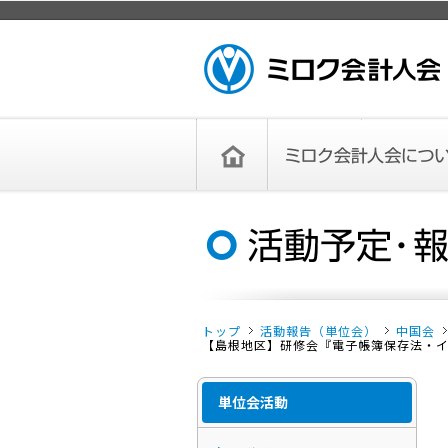
ページトップ
ミロク会計人会 MIROKU ACCOUNTING
PERSON ASSOCIATION
トップペー
ミロク会計人会について
ミロク会計人会とは
ミロク会計人会連合会
委員会
単位会
役員一覧
入会のご案内
お問い合わせ
お知らせ
ジ
トップ
活動報告（単位会）
中国会
【島根地区】研修会『電子帳簿保存法・インボ
単位会活動