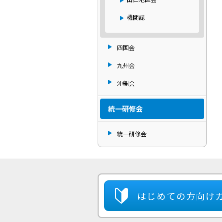
機関誌
四国会
九州会
沖縄会
統一研修会
統一研修会
はじめての方
向け