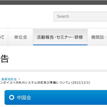
サイト内検索のキーワード
単位会
活動報告・セミナー・研修
機関誌・ド
北海道会
東北会
関東信越会
東京会
北陸会
中部会
近畿会
中国会
四国会
九州会
沖縄会
活動予定／報告
統一研修会
研修・セミナー一覧
オンデマンドセミナー
CHANNE
お役立ち
島根地区会
イスへのMJSシステム対応及び準備について』(2022/12/1)
中国会