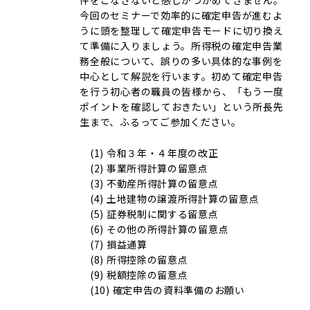
件をこなさないと感じがつかめてきません。
今回のセミナーで効率的に確定申告が進むよ
うに頭を整理して確定申告モードに切り換え
て準備に入りましょう。所得税の確定申告業
務全般について、誤りの多い具体的な事例を
中心として解説を行います。初めて確定申告
を行う初心者の職員の皆様から、「もう一度
ポイントを確認しておきたい」という所長先
生まで、ふるってご参加ください。
(1) 令和３年・４年度の改正
(2) 事業所得計算の留意点
(3) 不動産所得計算の留意点
(4) 土地建物の譲渡所得計算の留意点
(5) 証券税制に関する留意点
(6) その他の所得計算の留意点
(7) 損益通算
(8) 所得控除の留意点
(9) 税額控除の留意点
(10) 確定申告の資料準備のお願い