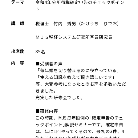
テーマ
令和4年分所得税確定申告のチェックポイン
ト
講 師
税理士 竹内 秀男（たけうち ひでお）
ＭＪＳ税経システム研究所客員研究員
出席数
85名
内 容
■受講者の声
「毎年頭を切り替えるのに役立っている」
「使える知識を教えて頂き嬉しいです」
等、大変参考になったとのお声を多数いただ
きました。
充実した研修会でした。
■研修内容
この時期、MJS毎年恒例の｢確定申告のチェ
ックポイント｣解説セミナーです。確定申告
は、年に1回やってくるので、最初の3件、4