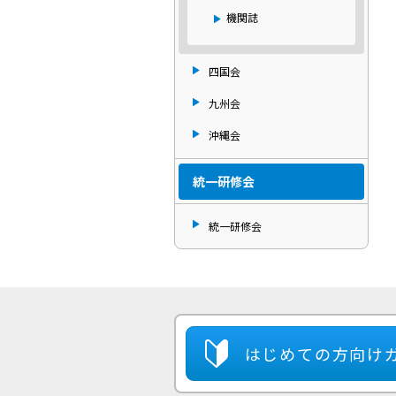
機関誌
四国会
九州会
沖縄会
統一研修会
統一研修会
はじめての方
向け