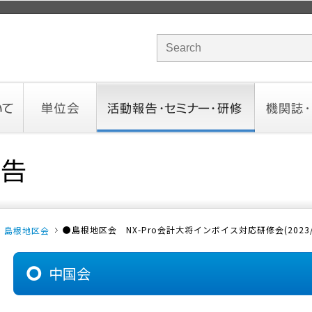
サイト内検索のキーワード
単位会
活動報告・セミナー・研修
機関誌・ド
北海道会
東北会
関東信越会
東京会
北陸会
中部会
近畿会
中国会
四国会
九州会
沖縄会
活動予定／報告
統一研修会
研修・セミナー一覧
オンデマンドセミナー
CHANNE
お役立ち
●島根地区会 NX-Pro会計大将インボイス対応研修会(2023/0
島根地区会
中国会