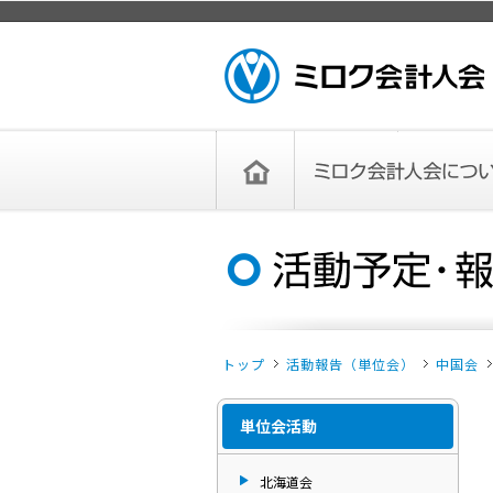
ページトップ
ミロク会計人会 MIROKU ACCOUNTING
PERSON ASSOCIATION
トップペー
ミロク会計人会について
ミロク会計人会とは
ミロク会計人会連合会
委員会
単位会
役員一覧
入会のご案内
お問い合わせ
お知らせ
ジ
トップ
活動報告（単位会）
中国会
単位会活動
北海道会