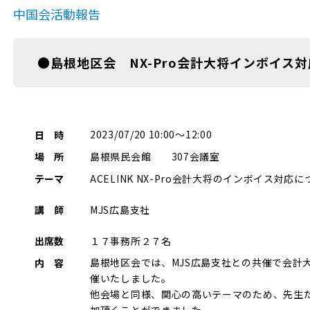
中国会活動報告
●島根地区会 NX-Pro会計大将インボイス対応研
2023/07/20 10:00～12:00
日 時
島根県民会館 307会議室
場 所
ACELINK NX-Pro会計大将のインボイス対応
テーマ
MJS広島支社
講 師
１７事務所２７名
出席数
島根地区会では、MJS広島支社との共催で会計
内 容
催いたしました。
他会場と同様、関心の高いテーマのため、先生