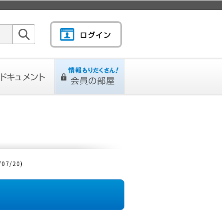
検索
キュメント
情報もりだくさん！会
L
ページ
員の部屋
7/20)