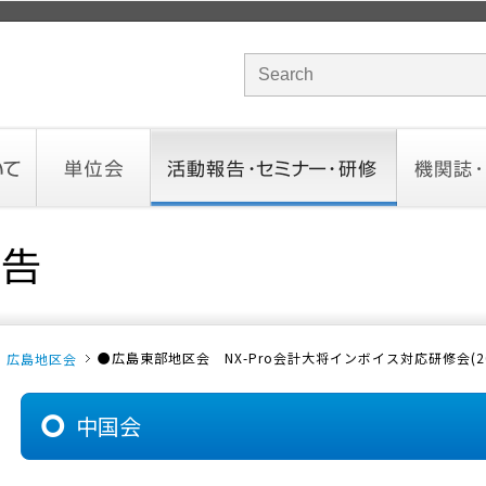
サイト内検索のキーワード
単位会
活動報告・セミナー・研修
機関誌・ド
北海道会
東北会
関東信越会
東京会
北陸会
中部会
近畿会
中国会
四国会
九州会
沖縄会
活動予定／報告
統一研修会
研修・セミナー一覧
オンデマンドセミナー
CHANNE
お役立ち
●広島東部地区会 NX-Pro会計大将インボイス対応研修会(2023
広島地区会
中国会