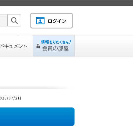
検索
キュメント
情報もりだくさん！会
L
ページ
員の部屋
/07/21)