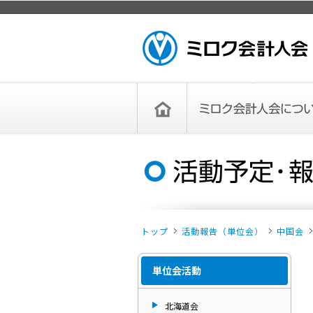
ページトップ
ミロク会計人会 MIROKU ACCOUNTING
PERSON ASSOCIATION
トップペー
ミロク会計人会について
ミロク会計人会とは
ミロク会計人会連合会
委員会
単位会
役員一覧
入会のご案内
お問い合わせ
お知らせ
ジ
トップ
活動報告（単位会）
中国会
単位会活動
北海道会