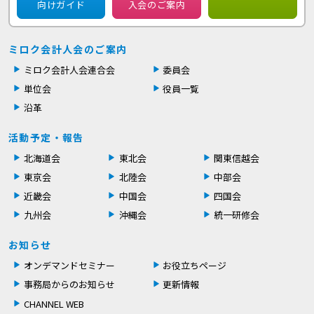
向けガイド
入会のご案内
ミロク会計人会のご案内
ミロク会計人会連合会
委員会
単位会
役員一覧
沿革
活動予定・報告
北海道会
東北会
関東信越会
東京会
北陸会
中部会
近畿会
中国会
四国会
九州会
沖縄会
統一研修会
お知らせ
オンデマンドセミナー
お役立ちページ
事務局からのお知らせ
更新情報
CHANNEL WEB