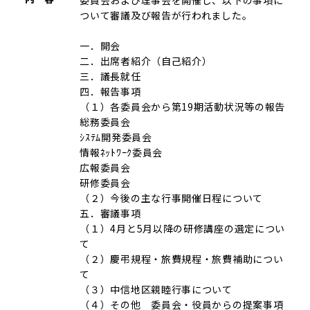
ついて審議及び報告が行われました。
一．開会
二．出席者紹介（自己紹介）
三．議長就任
四．報告事項
（１）各委員会から第19期活動状況等の報告
総務委員会
ｼｽﾃﾑ開発委員会
情報ﾈｯﾄﾜｰｸ委員会
広報委員会
研修委員会
（２）今後の主な行事開催日程について
五．審議事項
（１）4月と5月以降の研修講座の選定につい
て
（２）慶弔規程・旅費規程・旅費補助につい
て
（３）中信地区親睦行事について
（４）その他 委員会・役員からの提案事項