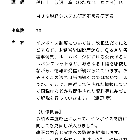
講 師
税理士 渡辺 章（わたなべ あきら）氏
ＭＪＳ税経システム研究所客員研究員
出席数
20
内 容
インボイス制度については、改正法だけにと
どまらず、財務省や国税庁から、Ｑ＆Ａや各
種事例集、ホームページにおける公表あるい
はパンフレットなど、あらゆる手段を駆使し
ながら、情報の発信が続けられています。お
そらくこの流れは当面続くのではないでしょ
うか。そこで、直近に発信された情報につい
て国税庁などから提供された資料等に基づい
て解説を行っていきます。（渡辺 章）
【研修概要】
令和６年度改正によって、インボイス制度に
関しても見直しが入りました。
改正の内容と実務への影響を解説します。
また、これと併せて、直近に改訂、提供され