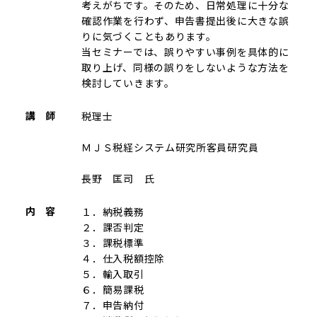
考えがちです。そのため、日常処理に十分な
確認作業を行わず、申告書提出後に大きな誤
りに気づくこともあります。
当セミナーでは、誤りやすい事例を具体的に
取り上げ、同様の誤りをしないような方法を
検討していきます。
講 師
税理士
ＭＪＳ税経システム研究所客員研究員
長野 匡司 氏
内 容
１．納税義務
２．課否判定
３．課税標準
４．仕入税額控除
５．輸入取引
６．簡易課税
７．申告納付