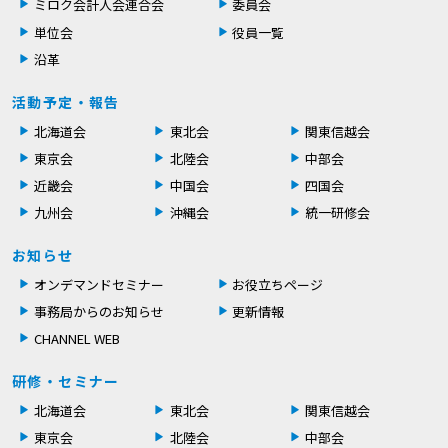
ミロク会計人会連合会
委員会
単位会
役員一覧
沿革
活動予定・報告
北海道会
東北会
関東信越会
東京会
北陸会
中部会
近畿会
中国会
四国会
九州会
沖縄会
統一研修会
お知らせ
オンデマンドセミナー
お役立ちページ
事務局からのお知らせ
更新情報
CHANNEL WEB
研修・セミナー
北海道会
東北会
関東信越会
東京会
北陸会
中部会