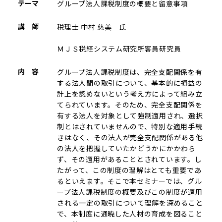
テーマ
グループ法人課税制度の概要と留意事項
講 師
税理士 中村 慈美 氏
ＭＪＳ税経システム研究所客員研究員
内 容
グループ法人課税制度は、完全支配関係を有
する法人間の取引について、基本的に損益の
計上を認めないという考え方によって組み立
てられています。そのため、完全支配関係を
有する法人を対象として強制適用され、選択
制とはされていませんので、特別な適用手続
きはなく、その法人が完全支配関係がある他
の法人を把握していたかどうかにかかわら
ず、その適用があることとされています。し
たがって、この制度の理解はとても重要であ
るといえます。そこで本セミナーでは、グル
ープ法人課税制度の概要及びこの制度が適用
される一定の取引について理解を深めること
で、本制度に通暁した人材の育成を図ること