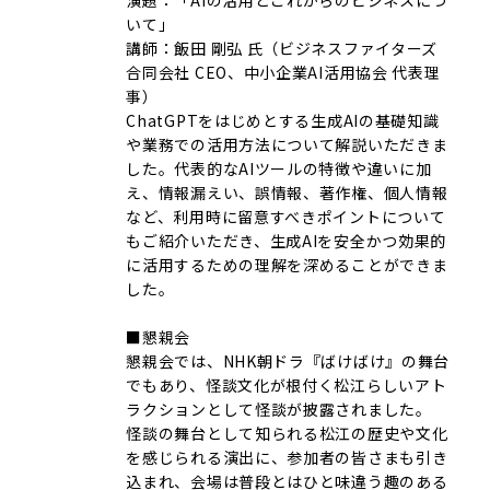
演題：「AIの活用とこれからのビジネスにつ
いて」
講師：飯田 剛弘 氏（ビジネスファイターズ
合同会社 CEO、中小企業AI活用協会 代表理
事）
ChatGPTをはじめとする生成AIの基礎知識
や業務での活用方法について解説いただきま
した。代表的なAIツールの特徴や違いに加
え、情報漏えい、誤情報、著作権、個人情報
など、利用時に留意すべきポイントについて
もご紹介いただき、生成AIを安全かつ効果的
に活用するための理解を深めることができま
した。
■懇親会
懇親会では、NHK朝ドラ『ばけばけ』の舞台
でもあり、怪談文化が根付く松江らしいアト
ラクションとして怪談が披露されました。
怪談の舞台として知られる松江の歴史や文化
を感じられる演出に、参加者の皆さまも引き
込まれ、会場は普段とはひと味違う趣のある