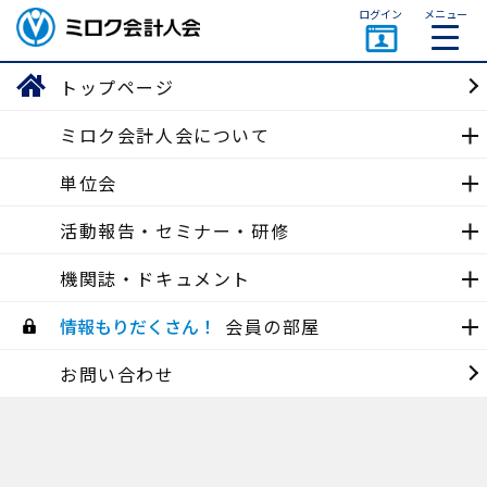
ページトップ
ログイン
メニュー
ミロク会計人会 MIROKU
ACCOUNTING PERSON
トップページ
ASSOCIATION
ミロク会計人会について
中国会
単位会
活動報告
活動報告・セミナー・研修
機関誌・ドキュメント
広島地区会
【研修】消費税入門（広島） (2024/06/11)
情報もりだくさん！
会員の部屋
2024/07/02
お問い合わせ
広島地区会
第1回！サッカー観戦イベント開催 (2024/06/15)
2024/07/02
中国会