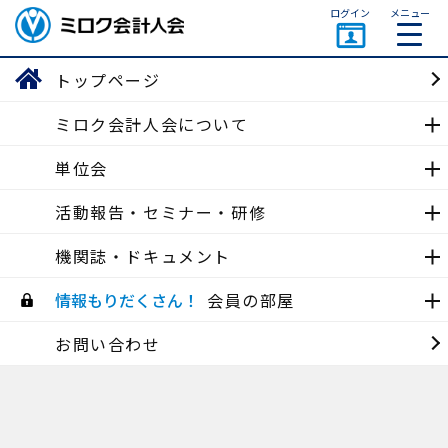
ページトップ
ログイン
メニュー
ミロク会計人会 MIROKU
ACCOUNTING PERSON
トップページ
ASSOCIATION
ミロク会計人会について
中国会
単位会
活動報告
活動報告・セミナー・研修
機関誌・ドキュメント
中国会
第11回野球観戦イベント 開催 (2022/4/7)
情報もりだくさん！
会員の部屋
2022/04/15
お問い合わせ
機関誌
中国会 機関誌「陰陽連絡」創刊号 令和4年3月発行
(2022/03/01)
2022/03/31