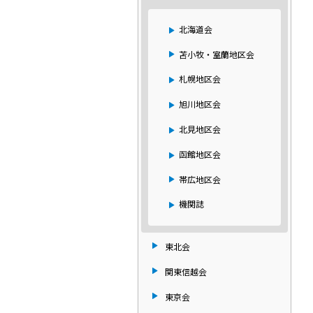
北海道会
苫小牧・室蘭地区会
札幌地区会
旭川地区会
北見地区会
函館地区会
帯広地区会
機関誌
東北会
関東信越会
東京会