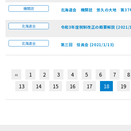
機関誌
北海道会 機関誌 悠久の大地 第37号 (2
北海道会
令和3年度税制改正の概要解説 (2021/1
北海道会
第三回 役員会 (2021/1/13)
‹‹
1
2
3
4
5
6
7
8
13
14
15
16
17
18
19