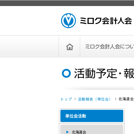
ページトップ
ミロク会計人会 MIROKU ACCOUNTING
PERSON ASSOCIATION
トップペー
ミロク会計人会について
ミロク会計人会とは
ミロク会計人会連合会
委員会
単位会
役員一覧
入会のご案内
お問い合わせ
お知らせ
ジ
北海道会
トップ
活動報告（単位会）
単位会活動
北海道会