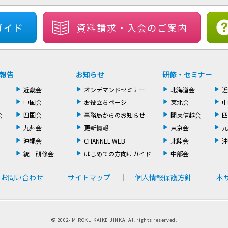
ガイド
資料請求・
入会のご案内
報告
お知らせ
研修・セミナー
近畿会
オンデマンドセミナー
北海道会
近
中国会
お役立ちページ
東北会
中
会
四国会
事務局からのお知らせ
関東信越会
四
九州会
更新情報
東京会
九
沖縄会
CHANNEL WEB
北陸会
沖
統一研修会
はじめての方向けガイド
中部会
お問い合わせ
サイトマップ
個人情報保護方針
本
©
2002-
MIROKU KAIKEIJINKAI All rights reserved.