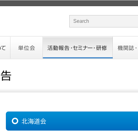
サイト内検索のキーワード
単位会
活動報告・セミナー・研修
機関誌・ド
北海道会
東北会
関東信越会
東京会
北陸会
中部会
近畿会
中国会
四国会
九州会
沖縄会
活動予定／報告
統一研修会
研修・セミナー一覧
オンデマンドセミナー
CHANNE
お役立ち
北海道会