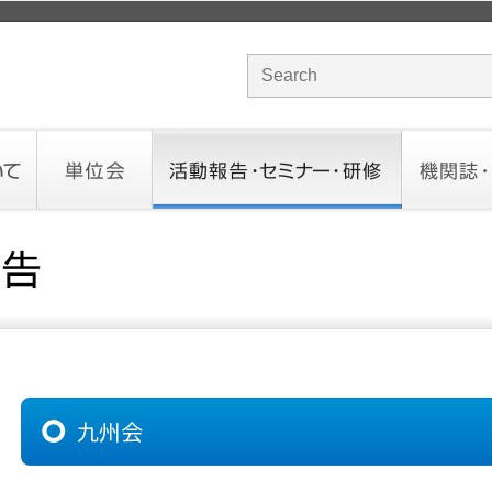
サイト内検索のキーワード
単位会
活動報告・セミナー・研修
機関誌・ド
北海道会
東北会
関東信越会
東京会
北陸会
中部会
近畿会
中国会
四国会
九州会
沖縄会
活動予定／報告
統一研修会
研修・セミナー一覧
オンデマンドセミナー
CHANNE
お役立ち
九州会