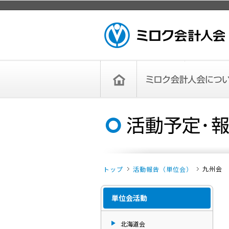
ページトップ
ミロク会計人会 MIROKU ACCOUNTING
PERSON ASSOCIATION
トップペー
ミロク会計人会について
ミロク会計人会とは
ミロク会計人会連合会
委員会
単位会
役員一覧
入会のご案内
お問い合わせ
お知らせ
ジ
九州会
トップ
活動報告（単位会）
単位会活動
北海道会