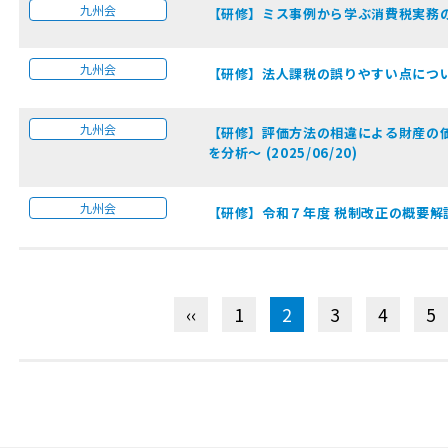
九州会
【研修】ミス事例から学ぶ消費税実務の落とし
九州会
【研修】法人課税の誤りやすい点について【２
九州会
【研修】評価方法の相違による財産の
を分析～ (2025/06/20)
九州会
【研修】令和７年度 税制改正の概要解説 (2
‹‹
1
2
3
4
5