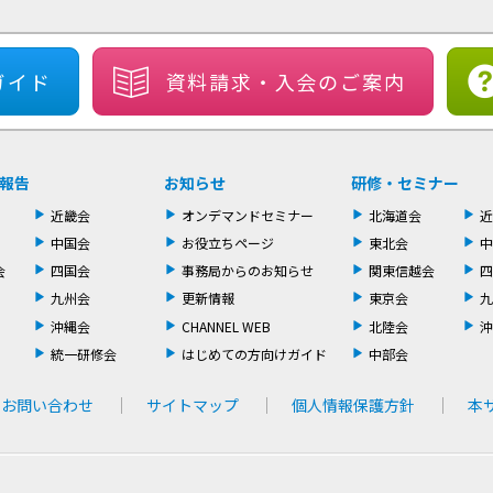
ガイド
資料請求・
入会のご案内
報告
お知らせ
研修・セミナー
近畿会
オンデマンドセミナー
北海道会
近
中国会
お役立ちページ
東北会
中
会
四国会
事務局からのお知らせ
関東信越会
四
九州会
更新情報
東京会
九
沖縄会
CHANNEL WEB
北陸会
沖
統一研修会
はじめての方向けガイド
中部会
お問い合わせ
サイトマップ
個人情報保護方針
本