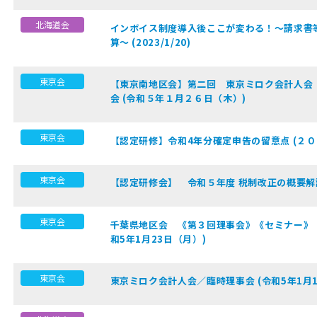
北海道会
インボイス制度導入後ここが変わる！～請求書
算～ (2023/1/20)
東京会
【東京南地区会】第二回 東京ミロク会計人会
会 (令和５年１月２６日（木）)
東京会
【認定研修】令和4年分確定申告の留意点 (２
東京会
【認定研修会】 令和５年度 税制改正の概要解説 (
東京会
千葉県地区会 《第３回理事会》《セミナー》《
和5年1月23日（月）)
東京会
東京ミロク会計人会／臨時理事会 (令和5年1月1