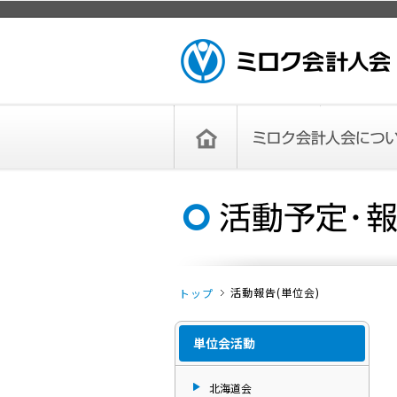
ページトップ
ミロク会計人会 MIROKU ACCOUNTING
PERSON ASSOCIATION
トップペー
ミロク会計人会について
ミロク会計人会とは
ミロク会計人会連合会
委員会
単位会
役員一覧
入会のご案内
お問い合わせ
お知らせ
ジ
活動報告(単位会)
トップ
単位会活動
北海道会