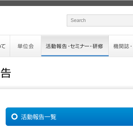
サイト内検索のキーワード
単位会
活動報告・セミナー・研修
機関誌・ド
北海道会
東北会
関東信越会
東京会
北陸会
中部会
近畿会
中国会
四国会
九州会
沖縄会
活動予定／報告
統一研修会
研修・セミナー一覧
オンデマンドセミナー
CHANNE
お役立ち
活動報告一覧