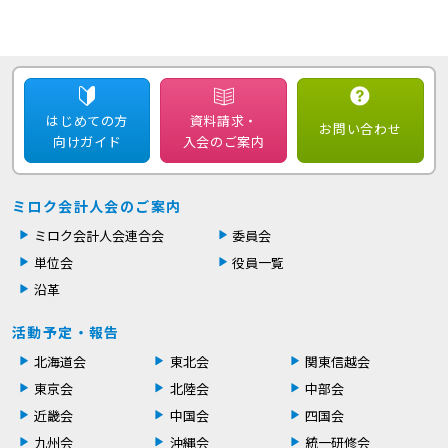
はじめての方
資料請求・
お問い合わせ
向けガイド
入会のご案内
ミロク会計人会のご案内
ミロク会計人会連合会
委員会
単位会
役員一覧
沿革
活動予定・報告
北海道会
東北会
関東信越会
東京会
北陸会
中部会
近畿会
中国会
四国会
九州会
沖縄会
統一研修会