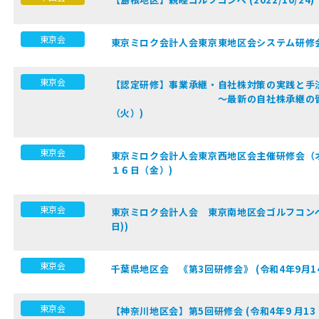
東京会
東京ミロク会計人会東京東地区会システム研修会
東京会
【認定研修】事業承継・自社株対策の実
～最新の自社株承継の留意点～ (令
（火）)
東京会
東京ミロク会計人会東京西地区会主催研修会（オ
１６日（金）)
東京会
東京ミロク会計人会 東京南地区会ゴルフコンペ
日))
東京会
千葉県地区会 《第3回研修会》 (令和4年9月1
東京会
【神奈川地区会】第5回研修会 (令和4年9 月13