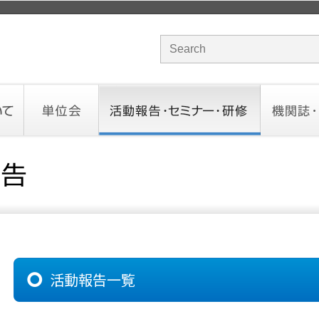
サイト内検索のキーワード
単位会
活動報告・セミナー・研修
機関誌・ド
北海道会
東北会
関東信越会
東京会
北陸会
中部会
近畿会
中国会
四国会
九州会
沖縄会
活動予定／報告
統一研修会
研修・セミナー一覧
オンデマンドセミナー
CHANNE
お役立ち
活動報告一覧