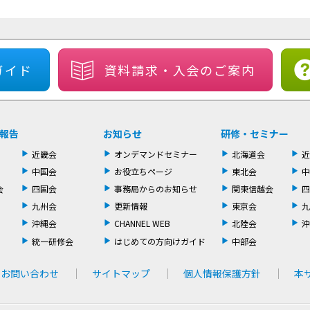
ガイド
資料請求・
入会のご案内
報告
お知らせ
研修・セミナー
近畿会
オンデマンドセミナー
北海道会
近
中国会
お役立ちページ
東北会
中
会
四国会
事務局からのお知らせ
関東信越会
四
九州会
更新情報
東京会
九
沖縄会
CHANNEL WEB
北陸会
沖
統一研修会
はじめての方向けガイド
中部会
お問い合わせ
サイトマップ
個人情報保護方針
本