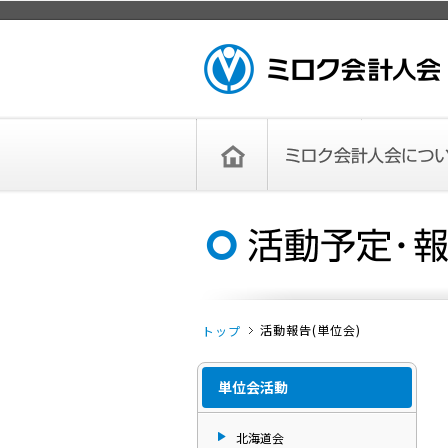
ページトップ
ミロク会計人会 MIROKU ACCOUNTING
PERSON ASSOCIATION
トップペー
ミロク会計人会について
ミロク会計人会とは
ミロク会計人会連合会
委員会
単位会
役員一覧
入会のご案内
お問い合わせ
お知らせ
ジ
活動報告(単位会)
トップ
単位会活動
北海道会