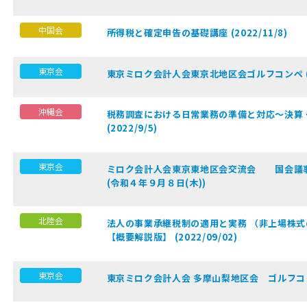
中国会
所得税と確定申告の基礎講座 (2022/11/8)
東京会
東京ミロク会計人会東京北地区会ゴルフコンペ (令
沖縄会
税務調査における日常業務の準備と対応～決算
(2022/9/5)
東京会
ミロク会計人会東京東地区会交流会 国会議
(令和４年９月８日(木))
北陸会
法人の事業承継税制の適用と実務 （非上場株
【概要解説版】 (2022/09/02)
東京会
東京ミロク会計人会 多摩山梨地区会 ゴルフコン