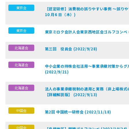
東京会
【認定研修】消費税の誤りやすい事例 ～誤りやすい
10 月6 日（木）)
東京会
東京ミロク会計人会東京西地区会ゴルフコンペ (令
北海道会
第三回 役員会 (2022/9/28)
北海道会
中小企業の持株会社活用～事業承継対策からグ
(2022/9/21)
北海道会
法人の事業承継税制の適用と実務（非上場株式
【詳細解説版】 (2022/9/13)
中国会
第2回 中国統一研修会 (2022/11/18)
中国会
【島根地区】親睦ゴルフコンペ (2022/10/24)