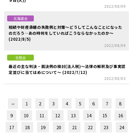
９日(火))
2022/08/09
北海道会
相続や財産承継の失敗例と対策～どうしてこんなことになった
のだろう…あの時何をしていればこうならなかったのか～
(2022/8/5)
2022/08/09
北陸会
最近の主な判決・裁決例の検討(法人税)～法律の解釈及び事実認
定並びに当てはめについて～ (2022/7/12)
2022/08/03
‹‹
1
2
3
4
5
6
7
8
9
10
11
12
13
14
15
16
17
18
19
20
21
22
23
24