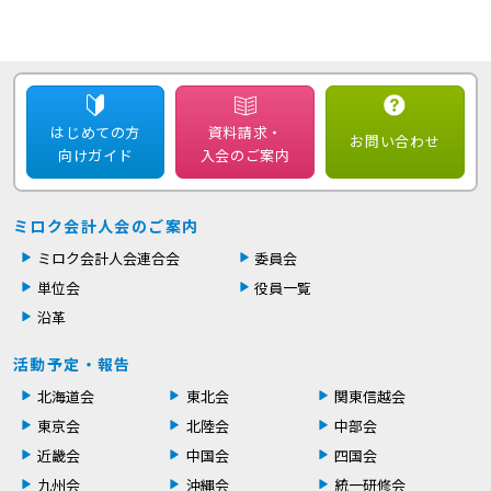
はじめての方
資料請求・
お問い合わせ
向けガイド
入会のご案内
ミロク会計人会のご案内
ミロク会計人会連合会
委員会
単位会
役員一覧
沿革
活動予定・報告
北海道会
東北会
関東信越会
東京会
北陸会
中部会
近畿会
中国会
四国会
九州会
沖縄会
統一研修会