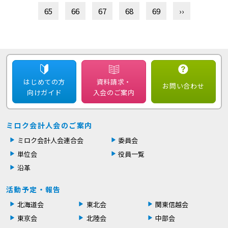
65
66
67
68
69
››
はじめての方
資料請求・
お問い合わせ
向けガイド
入会のご案内
ミロク会計人会のご案内
ミロク会計人会連合会
委員会
単位会
役員一覧
沿革
活動予定・報告
北海道会
東北会
関東信越会
東京会
北陸会
中部会