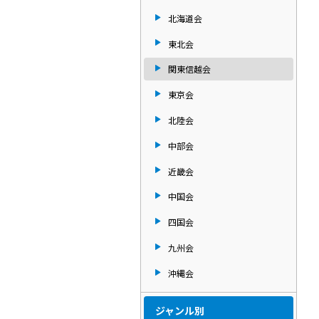
北海道会
東北会
関東信越会
東京会
北陸会
中部会
近畿会
中国会
四国会
九州会
沖縄会
ジャンル別