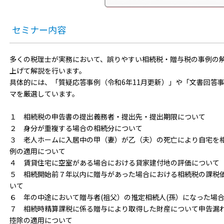
セミナー内容
多くの税理士が実務において、誤りやすい相続税・贈与税の事例の
上げて解説を行います。
具体的には、「質疑応答事例（令和6年11月更新）」や「文書回答
マを厳選しています。
１ 相続税の申告書の提出義務者・提出先・提出期限について
２ 身分が重複する場合の相続分について
３ 老人ホームに入居中の甲（妻）が乙（夫）の死亡により自宅を
例の適用について
４ 賃貸住宅に空室がある場合における貸家建付地の評価について
５ 相続開始前７年以内に贈与があった場合における相続税の課税
いて
６ 年の中途において贈与者(祖父）の推定相続人(孫）になった場
７ 相続時精算課税に係る贈与により取得した財産について申告漏
控除の適用について