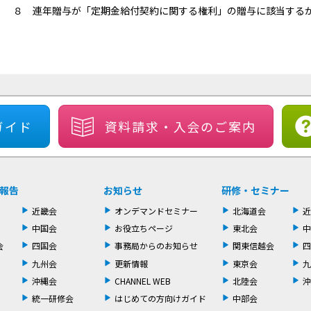
８ 連年贈与が「定期金給付契約に関する権利」の贈与に該当する
ガイド
資料請求・
入会のご案内
報告
お知らせ
研修・セミナー
近畿会
オンデマンドセミナー
北海道会
近
中国会
お役立ちページ
東北会
中
会
四国会
事務局からのお知らせ
関東信越会
四
九州会
更新情報
東京会
九
沖縄会
CHANNEL WEB
北陸会
沖
統一研修会
はじめての方向けガイド
中部会