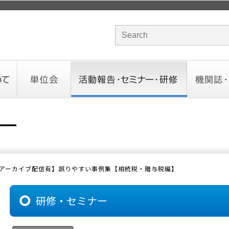
サイト内検索のキーワード
単位会
活動報告・セミナー・研修
機関誌・ド
北海道会
東北会
関東信越会
東京会
北陸会
中部会
近畿会
中国会
四国会
九州会
沖縄会
活動予定／報告
統一研修会
研修・セミナー一覧
オンデマンドセミナー
CHANNE
お役立ち
_アーカイブ配信有】誤りやすい事例集【相続税・贈与税編】
研修・セミナー