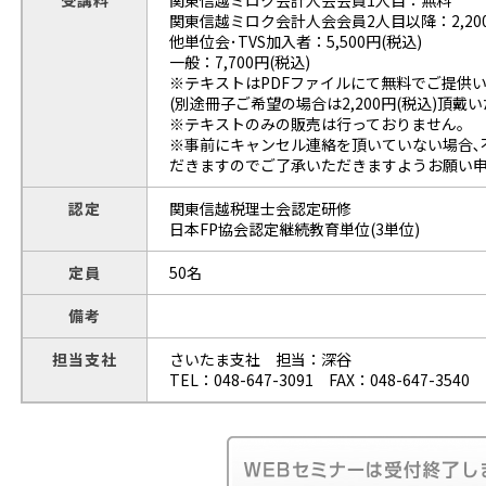
受講料
関東信越ミロク会計人会会員1人目：無料
関東信越ミロク会計人会会員2人目以降：2,200
他単位会･TVS加入者：5,500円(税込)
一般：7,700円(税込)
※テキストはPDFファイルにて無料でご提供い
(別途冊子ご希望の場合は2,200円(税込)頂戴
※テキストのみの販売は行っておりません｡
※事前にキャンセル連絡を頂いていない場合､
だきますのでご了承いただきますようお願い申
認定
関東信越税理士会認定研修
日本FP協会認定継続教育単位(3単位)
定員
50名
備考
担当支社
さいたま支社 担当：深谷
TEL：048-647-3091 FAX：048-647-3540