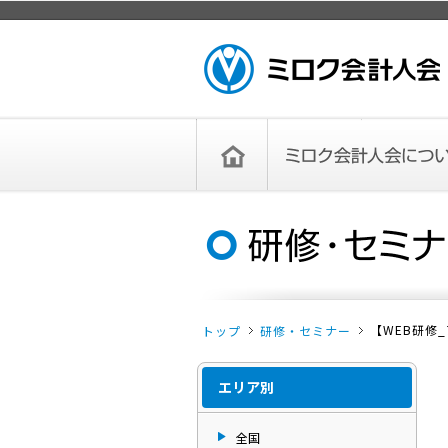
ページトップ
ミロク会計人会 MIROKU ACCOUNTING
PERSON ASSOCIATION
トップペー
ミロク会計人会について
ミロク会計人会とは
ミロク会計人会連合会
委員会
単位会
役員一覧
入会のご案内
お問い合わせ
お知らせ
ジ
【WEB研修
トップ
研修・セミナー
エリア別
全国