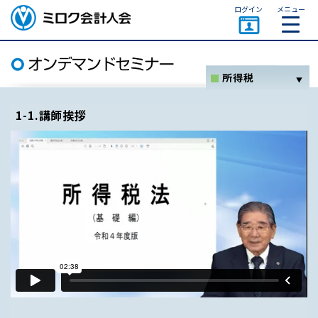
ページトップ
ログイン
メニュー
ミロク会計人会 MIROKU
ACCOUNTING PERSON
ASSOCIATION
所得税
ホーム
1-1.講師挨拶
消費税
法人税
資産税関係
その他
セミナー一覧
オンデマンドセミナーとは