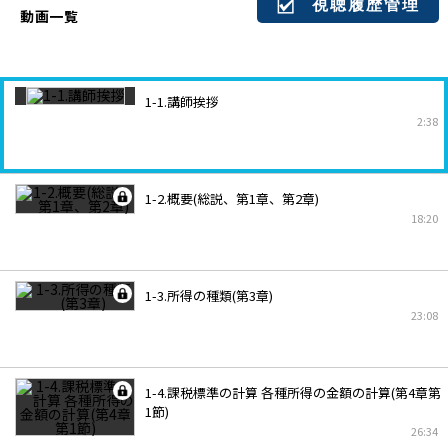
視聴履歴管理
動画一覧
1-1.講師挨拶
2:38
1-2.概要(総説、第1章、第2章)
18:20
1-3.所得の種類(第3章)
23:08
1-4.課税標準の計算 各種所得の金額の計算(第4章第
1節)
26:34