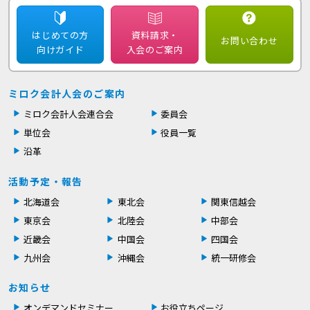
はじめての方
資料請求・
お問い合わせ
向けガイド
入会のご案内
ミロク会計人会のご案内
ミロク会計人会連合会
委員会
単位会
役員一覧
沿革
活動予定・報告
北海道会
東北会
関東信越会
東京会
北陸会
中部会
近畿会
中国会
四国会
九州会
沖縄会
統一研修会
お知らせ
オンデマンドセミナー
お役立ちページ