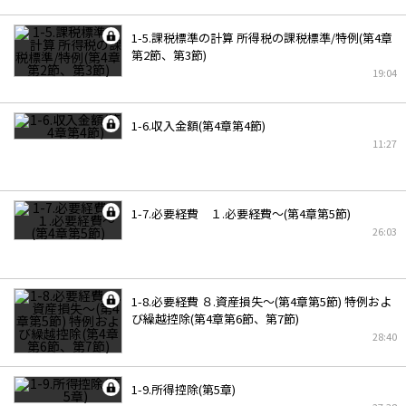
1-5.課税標準の計算 所得税の課税標準/特例(第4章
第2節、第3節)
19:04
1-6.収入金額(第4章第4節)
11:27
1-7.必要経費 １.必要経費～(第4章第5節)
26:03
1-8.必要経費 ８.資産損失～(第4章第5節) 特例およ
び繰越控除(第4章第6節、第7節)
28:40
1-9.所得控除(第5章)