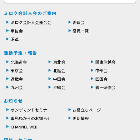
ミロク会計人会のご案内
ミロク会計人会連合会
委員会
単位会
役員一覧
沿革
活動予定・報告
北海道会
東北会
関東信越会
東京会
北陸会
中部会
近畿会
中国会
四国会
九州会
沖縄会
統一研修会
お知らせ
オンデマンドセミナー
お役立ちページ
事務局からのお知らせ
更新情報
CHANNEL WEB
研修・セミナー