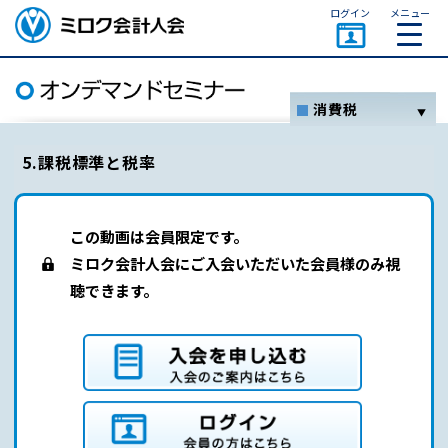
ページトップ
ログイン
メニュー
ミロク会計人会 MIROKU
ACCOUNTING PERSON
ASSOCIATION
消費税
ホーム
5.課税標準と税率
法人税
所得税
この動画は会員限定です。
資産税関係
ミロク会計人会にご入会いただいた会員様のみ視
聴できます。
その他
セミナー一覧
オンデマンドセミナーとは
入会を申し込む（入会のご案内はこちら）