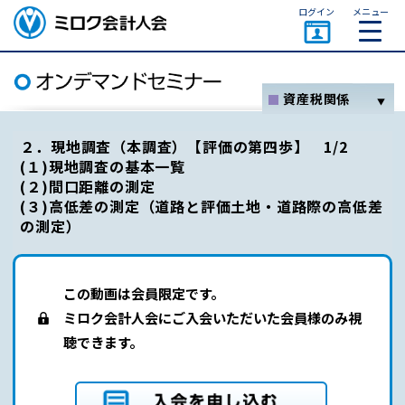
ページトップ
ログイン
メニュー
ミロク会計人会 MIROKU
ACCOUNTING PERSON
ASSOCIATION
資産税関係
ホーム
２．現地調査（本調査）【評価の第四歩】 1/2
(１)現地調査の基本一覧
消費税
(２)間口距離の測定
法人税
(３)高低差の測定（道路と評価土地・道路際の高低差
の測定）
所得税
その他
この動画は会員限定です。
セミナー一覧
ミロク会計人会にご入会いただいた会員様のみ視
オンデマンドセミナーとは
聴できます。