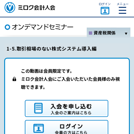
ページトップ
ログイン
メニュー
ミロク会計人会 MIROKU
ACCOUNTING PERSON
ASSOCIATION
資産税関係
ホーム
1-5.取引相場のない株式システム導入編
消費税
法人税
この動画は会員限定です。
所得税
ミロク会計人会にご入会いただいた会員様のみ視
聴できます。
その他
セミナー一覧
オンデマンドセミナーとは
入会を申し込む（入会のご案内はこちら）