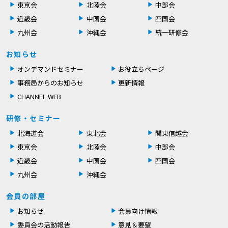
東京会
北陸会
中部会
近畿会
中国会
四国会
九州会
沖縄会
統一研修会
お知らせ
オンデマンドセミナー
お役立ちページ
事務局からのお知らせ
更新情報
CHANNEL WEB
研修・セミナー
北海道会
東北会
関東信越会
東京会
北陸会
中部会
近畿会
中国会
四国会
九州会
沖縄会
会員の部屋
お知らせ
会員向け情報
委員会の活動報告
意見＆要望