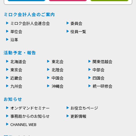
ミロク会計人会のご案内
ミロク会計人会連合会
委員会
単位会
役員一覧
沿革
活動予定・報告
北海道会
東北会
関東信越会
東京会
北陸会
中部会
近畿会
中国会
四国会
九州会
沖縄会
統一研修会
お知らせ
オンデマンドセミナー
お役立ちページ
事務局からのお知らせ
更新情報
CHANNEL WEB