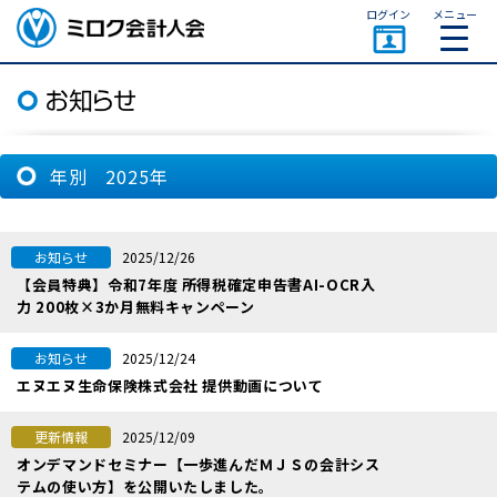
ページトップ
ログイン
メニュー
ミロク会計人会 MIROKU
ACCOUNTING PERSON
ASSOCIATION
年別 2025年
2025/12/26
お知らせ
【会員特典】令和7年度 所得税確定申告書AI-OCR入
力 200枚×3か月無料キャンペーン
2025/12/24
お知らせ
エヌエヌ生命保険株式会社 提供動画について
2025/12/09
更新情報
オンデマンドセミナー【一歩進んだＭＪＳの会計シス
テムの使い方】を公開いたしました。