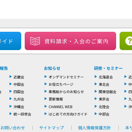
ガイド
資料請求・
入会のご案内
報告
お知らせ
研修・セミナー
近畿会
オンデマンドセミナー
北海道会
近
中国会
お役立ちページ
東北会
中
会
四国会
事務局からのお知らせ
関東信越会
四
九州会
更新情報
東京会
九
沖縄会
CHANNEL WEB
北陸会
沖
統一研修会
はじめての方向けガイド
中部会
お問い合わせ
サイトマップ
個人情報保護方針
本