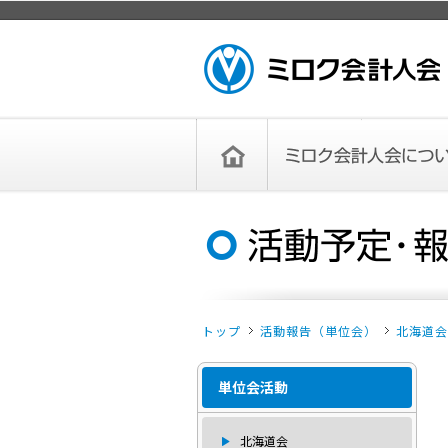
ページトップ
ミロク会計人会 MIROKU ACCOUNTING
PERSON ASSOCIATION
トップペー
ミロク会計人会について
ミロク会計人会とは
ミロク会計人会連合会
委員会
単位会
役員一覧
入会のご案内
お問い合わせ
お知らせ
ジ
トップ
活動報告（単位会）
北海道会
単位会活動
北海道会