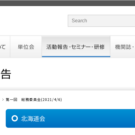
サイト内検索のキーワード
単位会
活動報告・セミナー・研修
機関誌・ド
北海道会
東北会
関東信越会
東京会
北陸会
中部会
近畿会
中国会
四国会
九州会
沖縄会
活動予定／報告
統一研修会
研修・セミナー一覧
オンデマンドセミナー
CHANNE
お役立ち
第一回 総務委員会(2021/4/6)
北海道会