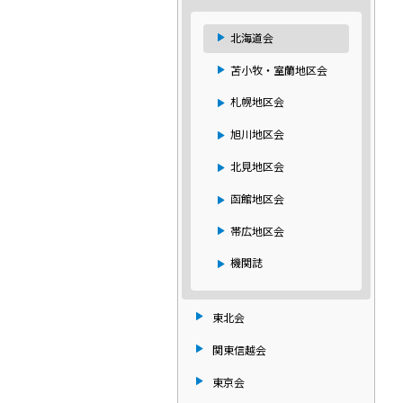
北海道会
苫小牧・室蘭地区会
札幌地区会
旭川地区会
北見地区会
函館地区会
帯広地区会
機関誌
東北会
関東信越会
東京会