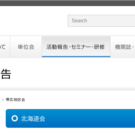
サイト内検索のキーワード
単位会
活動報告・セミナー・研修
機関誌・ド
北海道会
東北会
関東信越会
東京会
北陸会
中部会
近畿会
中国会
四国会
九州会
沖縄会
活動予定／報告
統一研修会
研修・セミナー一覧
オンデマンドセミナー
CHANNE
お役立ち
帯広地区会
北海道会