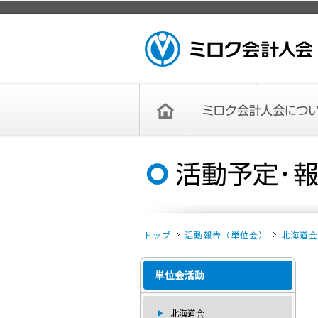
ページトップ
ミロク会計人会 MIROKU ACCOUNTING
PERSON ASSOCIATION
トップペー
ミロク会計人会について
ミロク会計人会とは
ミロク会計人会連合会
委員会
単位会
役員一覧
入会のご案内
お問い合わせ
お知らせ
ジ
トップ
活動報告（単位会）
北海道会
単位会活動
北海道会