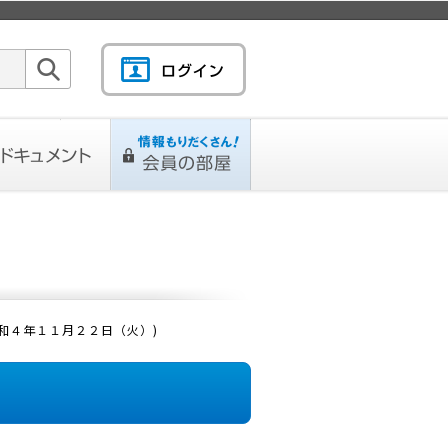
検索
キュメント
情報もりだくさん！会
L
ページ
員の部屋
和４年１１月２２日（火）)