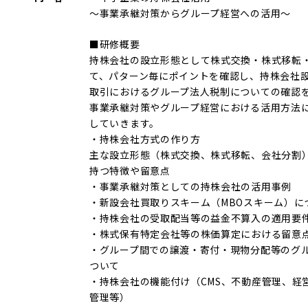
～事業承継対策からグループ経営への活用～
■研修概要
持株会社の設立形態として株式交換・株式移転
て、パターン毎にポイントを確認し、持株会社
取引におけるグループ法人税制についての確認
事業承継対策やグループ経営における活用方法
していきます。
・持株会社方式の作り方
主な設立形態（株式交換、株式移転、会社分割
持つ特徴や留意点
・事業承継対策としての持株会社の活用事例
・新設会社買取りスキーム（MBOスキーム）に
・持株会社の受取配当等の益金不算入の適用要
・株式保有特定会社等の株価算定における留意
・グループ間での譲渡・寄付・現物分配等のグ
ついて
・持株会社の機能付け（CMS、不動産管理、経
管理等）