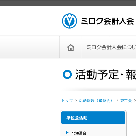
ページトップ
ミロク会計人会 MIROKU ACCOUNTING
PERSON ASSOCIATION
トップペー
ミロク会計人会について
ミロク会計人会とは
ミロク会計人会連合会
委員会
単位会
役員一覧
入会のご案内
お問い合わせ
お知らせ
ジ
トップ
活動報告（単位会）
東京会
単位会活動
北海道会