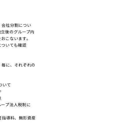
・会社分割につい
設立後のグループ内
をおこないます。
についても確認
）毎に、それぞれの
ついて
件
点
ループ法人税制に
営指導料、無形資産