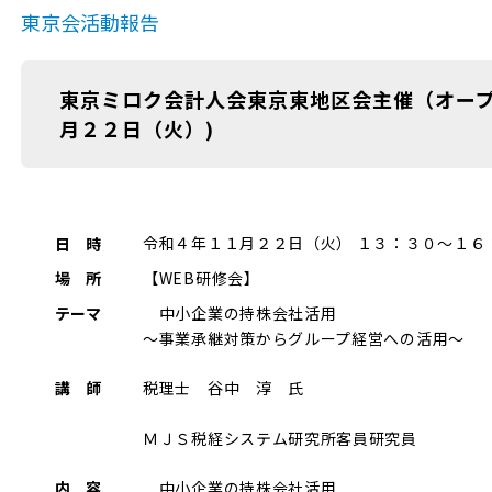
東京会活動報告
東京ミロク会計人会東京東地区会主催（オープ
月２２日（火）)
令和４年１１月２２日（火） １３：３０～１６
日 時
【WEB研修会】
場 所
中小企業の持株会社活用
テーマ
～事業承継対策からグループ経営への活用～
税理士 谷中 淳 氏
講 師
ＭＪＳ税経システム研究所客員研究員
中小企業の持株会社活用
内 容