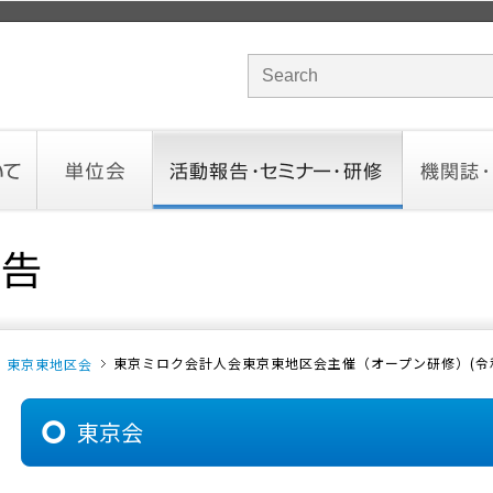
サイト内検索のキーワード
単位会
活動報告・セミナー・研修
機関誌・ド
北海道会
東北会
関東信越会
東京会
北陸会
中部会
近畿会
中国会
四国会
九州会
沖縄会
活動予定／報告
統一研修会
研修・セミナー一覧
オンデマンドセミナー
CHANNE
お役立ち
東京ミロク会計人会東京東地区会主催（オープン研修）(令
東京東地区会
東京会