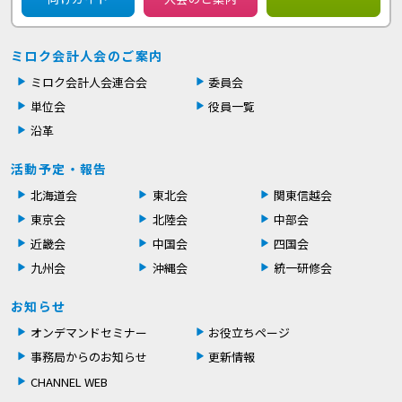
ミロク会計人会のご案内
ミロク会計人会連合会
委員会
単位会
役員一覧
沿革
活動予定・報告
北海道会
東北会
関東信越会
東京会
北陸会
中部会
近畿会
中国会
四国会
九州会
沖縄会
統一研修会
お知らせ
オンデマンドセミナー
お役立ちページ
事務局からのお知らせ
更新情報
CHANNEL WEB